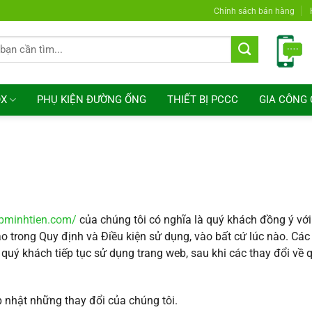
Chính sách bán hàng
OX
PHỤ KIỆN ĐƯỜNG ỐNG
THIẾT BỊ PCCC
GIA CÔNG 
epminhtien.com/
của chúng tôi có nghĩa là quý khách đồng ý vớ
o trong Quy định và Điều kiện sử dụng, vào bất cứ lúc nào. Các
uý khách tiếp tục sử dụng trang web, sau khi các thay đổi về q
 nhật những thay đổi của chúng tôi.