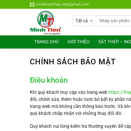
Bỏ
sieuthisatthep.net@gmail.com
qua
nội
Tìm
dung
kiếm:
TRANG CHỦ
GIỚI THIỆU
SẮT THÉP – IN
CHÍNH SÁCH BẢO MẬT
Điều khoản
Khi quý khách truy cập vào trang web
https://th
đổi, chỉnh sửa, thêm hoặc lược bỏ bất kỳ phần nà
trang web mà không cần thông báo trước. Và khi q
quý khách chấp nhận với những thay đổi đó.
Quý khách vui lòng kiểm tra thường xuyên để cập