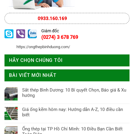
0933.160.169
Giám đốc
(0274) 3 678 769
https://ongthepbinhduong.com/
HÃY CHỌN CHÚNG TÔI
BÀI VIẾT MỚI NHẤT
Sắt thép Bình Dương: 10 Bí quyết Chọn, Báo giá & Xu
hướng
Không
có
Giá ống kẽm hôm nay: Hướng dẫn A-Z, 10 điều cần
bình
biết
luận
Không
ở
có
Ống thép tại TP Hồ Chí Minh: 10 Điều Bạn Cần Biết
Sắt
bình