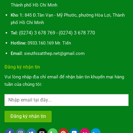
Dẫn
Biết
Thành phố Hồ Chí Minh
10
Bước
Kho 1:
845 Đ.Tân Vạn - Mỹ Phước, phường Hòa Lợi, Thành
Toàn
phố Hồ Chí Minh
Diện
(0274) 3 678 769 - (0274) 3 678 770
Tel:
Hotline:
0933.160.169 Mr. Tiến
Email:
sieuthisatthep.net@gmail.com
Đăng ký nhận tin
Vui lòng nhập địa chỉ email để nhận bản tin khuyến mại hàng
tuần của chúng tôi: