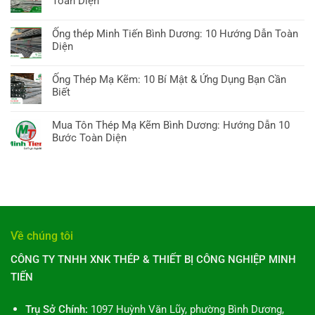
Toàn Diện
thép
luận
Bình
Không
ở
Dương:
có
Ống thép Minh Tiến Bình Dương: 10 Hướng Dẫn Toàn
Giá
10
bình
Diện
ống
Bí
luận
kẽm
Không
quyết
ở
hôm
có
Chọn,
Ống Thép Mạ Kẽm: 10 Bí Mật & Ứng Dụng Bạn Cần
Ống
nay:
bình
Báo
Biết
thép
Hướng
luận
giá
tại
Không
dẫn
ở
&
TP
có
A-
Mua Tôn Thép Mạ Kẽm Bình Dương: Hướng Dẫn 10
Ống
Xu
Hồ
bình
Z,
Bước Toàn Diện
thép
hướng
Chí
luận
10
Minh
Không
Minh:
ở
điều
Tiến
có
10
Ống
cần
Bình
bình
Điều
Thép
biết
Dương:
luận
Bạn
Mạ
10
ở
Cần
Kẽm:
Hướng
Mua
Biết
10
Dẫn
Tôn
Toàn
Về chúng tôi
Bí
Toàn
Thép
Diện
Mật
Diện
Mạ
CÔNG TY TNHH XNK THÉP & THIẾT BỊ CÔNG NGHIỆP MINH
&
Kẽm
Ứng
TIẾN
Bình
Dụng
Dương:
Bạn
Hướng
Trụ Sở Chính:
1097 Huỳnh Văn Lũy, phường Bình Dương,
Cần