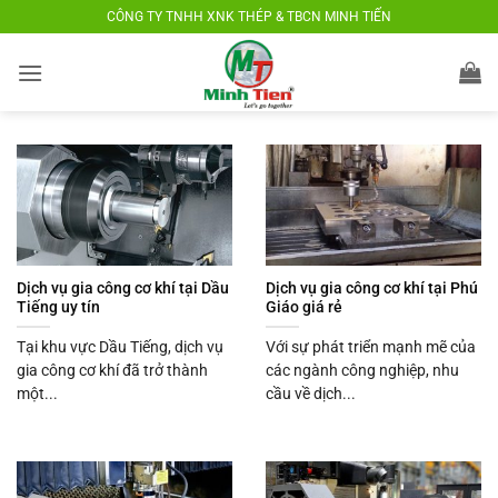
Bỏ
CÔNG TY TNHH XNK THÉP & TBCN MINH TIẾN
qua
nội
dung
Dịch vụ gia công cơ khí tại Dầu
Dịch vụ gia công cơ khí tại Phú
Tiếng uy tín
Giáo giá rẻ
Tại khu vực Dầu Tiếng, dịch vụ
Với sự phát triển mạnh mẽ của
gia công cơ khí đã trở thành
các ngành công nghiệp, nhu
một...
cầu về dịch...