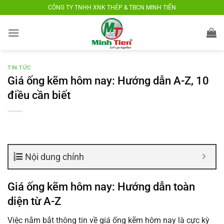
Bỏ
CÔNG TY TNHH XNK THÉP & TBCN MINH TIẾN
qua
nội
dung
TIN TỨC
Giá ống kẽm hôm nay: Hướng dẫn A-Z, 10
điều cần biết
Nội dung chính
Giá ống kẽm hôm nay: Hướng dẫn toàn
diện từ A-Z
Việc nắm bắt thông tin về giá ống kẽm hôm nay là cực kỳ