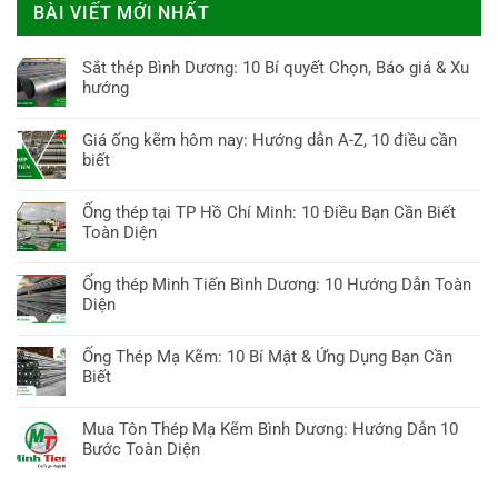
BÀI VIẾT MỚI NHẤT
Sắt thép Bình Dương: 10 Bí quyết Chọn, Báo giá & Xu
hướng
Không
có
Giá ống kẽm hôm nay: Hướng dẫn A-Z, 10 điều cần
bình
biết
luận
Không
ở
có
Ống thép tại TP Hồ Chí Minh: 10 Điều Bạn Cần Biết
Sắt
bình
Toàn Diện
thép
luận
Bình
Không
ở
Dương:
có
Ống thép Minh Tiến Bình Dương: 10 Hướng Dẫn Toàn
Giá
10
bình
Diện
ống
Bí
luận
kẽm
Không
quyết
ở
hôm
có
Chọn,
Ống Thép Mạ Kẽm: 10 Bí Mật & Ứng Dụng Bạn Cần
Ống
nay:
bình
Báo
Biết
thép
Hướng
luận
giá
tại
Không
dẫn
ở
&
TP
có
A-
Mua Tôn Thép Mạ Kẽm Bình Dương: Hướng Dẫn 10
Ống
Xu
Hồ
bình
Z,
Bước Toàn Diện
thép
hướng
Chí
luận
10
Minh
Không
Minh:
ở
điều
Tiến
có