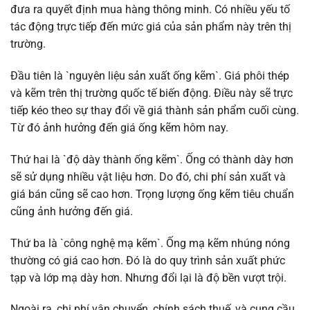
đưa ra quyết định mua hàng thông minh. Có nhiều yếu tố
tác động trực tiếp đến mức giá của sản phẩm này trên thị
trường.
Đầu tiên là `nguyên liệu sản xuất ống kẽm`. Giá phôi thép
và kẽm trên thị trường quốc tế biến động. Điều này sẽ trực
tiếp kéo theo sự thay đổi về giá thành sản phẩm cuối cùng.
Từ đó ảnh hưởng đến giá ống kẽm hôm nay.
Thứ hai là `độ dày thành ống kẽm`. Ống có thành dày hơn
sẽ sử dụng nhiều vật liệu hơn. Do đó, chi phí sản xuất và
giá bán cũng sẽ cao hơn. Trọng lượng ống kẽm tiêu chuẩn
cũng ảnh hưởng đến giá.
Thứ ba là `công nghệ mạ kẽm`. Ống mạ kẽm nhúng nóng
thường có giá cao hơn. Đó là do quy trình sản xuất phức
tạp và lớp mạ dày hơn. Nhưng đổi lại là độ bền vượt trội.
Ngoài ra, chi phí vận chuyển, chính sách thuế, và cung cầu