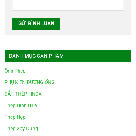
DANH MỤC SẢN PHẨM
Ống Thép
PHỤ KIỆN ĐƯỜNG ỐNG
SẮT THÉP - INOX
Thép Hình U-I-V
Thép Hộp
Thép Xây Dựng