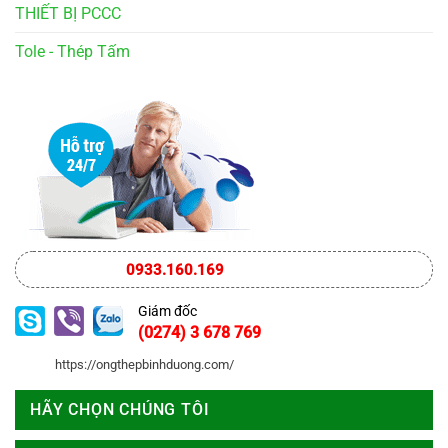
THIẾT BỊ PCCC
Tole - Thép Tấm
0933.160.169
Giám đốc
(0274) 3 678 769
https://ongthepbinhduong.com/
HÃY CHỌN CHÚNG TÔI