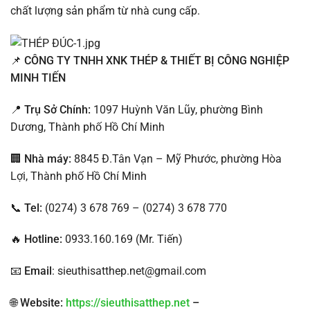
chất lượng sản phẩm từ nhà cung cấp.
📌
CÔNG TY TNHH XNK THÉP & THIẾT BỊ CÔNG NGHIỆP
MINH TIẾN
📍
Trụ Sở Chính:
1097 Huỳnh Văn Lũy, phường Bình
Dương, Thành phố Hồ Chí Minh
🏢
Nhà máy:
8845 Đ.Tân Vạn – Mỹ Phước, phường Hòa
Lợi, Thành phố Hồ Chí Minh
📞
Tel:
(0274) 3 678 769 – (0274) 3 678 770
🔥
Hotline:
0933.160.169 (Mr. Tiến)
📧
Email
: sieuthisatthep.net@gmail.com
🌐
Website:
https://sieuthisatthep.net
–