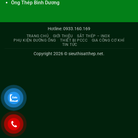
Ống Thép Bình Dương
Hotline: 0933.160.169
TRANG CHỦ
GIỚI THIỆU
SẮT THÉP – INOX
PHỤ KIỆN ĐƯỜNG ỐNG
THIẾT BỊ PCCC
GIA CÔNG CƠ KHÍ
TIN TỨC
Copyright 2026 ©
sieuthisatthep.net
.