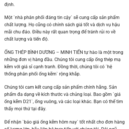
định.
Một `nhà phân phối đáng tin cậy` sẽ cung cấp sản phẩm
chất lượng. Họ cũng có chính sách giá tốt và dịch vụ hậu
mãi chu đáo. Điều này rất quan trọng để tránh rủi ro về
chất lượng và tiến độ.
ỐNG THÉP BÌNH DƯƠNG – MINH TIẾN tự hào là một trong
những đơn vị hàng đầu. Chúng tôi cung cấp ống thép mạ
kẽm với giá sỉ cạnh tranh. Đồng thời, chúng tôi có `hệ
thống phân phối ống kẽm` rộng khắp.
Chúng tôi cam kết cung cấp sản phẩm chính hãng. Sản
phẩm đa dạng về kích thước và chủng loại. Bao gồm `giá
ống kẽm D21`, ống vuông, và các loại khác. Bạn có thể tìm
thấy mọi thứ tại đây.
Để nhận `báo giá ống kẽm hôm nay` tốt nhất cho đơn hàng