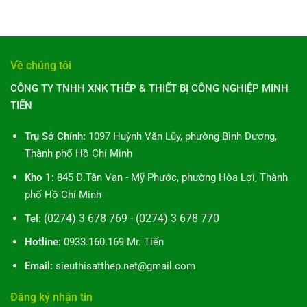
10
Ống
cần
Bình
bình
Điều
Thép
biết
Dương:
luận
Bạn
Mạ
10
ở
Cần
Kẽm:
Hướng
Mua
Biết
10
Dẫn
Tôn
Toàn
Về chúng tôi
Bí
Toàn
Thép
Diện
Mật
Diện
Mạ
CÔNG TY TNHH XNK THÉP & THIẾT BỊ CÔNG NGHIỆP MINH
&
Kẽm
Ứng
TIẾN
Bình
Dụng
Dương:
Bạn
Hướng
Trụ Sở Chính:
1097 Huỳnh Văn Lũy, phường Bình Dương,
Cần
Dẫn
Biết
Thành phố Hồ Chí Minh
10
Bước
Kho 1:
845 Đ.Tân Vạn - Mỹ Phước, phường Hòa Lợi, Thành
Toàn
phố Hồ Chí Minh
Diện
(0274) 3 678 769 - (0274) 3 678 770
Tel:
Hotline:
0933.160.169 Mr. Tiến
Email:
sieuthisatthep.net@gmail.com
Đăng ký nhận tin