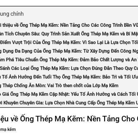
dung chính
i thiệu về Ống Thép Mạ Kẽm: Nền Tảng Cho Các Công Trình Bền V
n Tích Chuyên Sâu: Quy Trình Sản Xuất Ống Thép Mạ Kẽm và Bí M
Điểm Vượt Trội Của Ống Thép Mạ Kẽm: Vì Sao Lại Là Lựa Chọn Tố
g Dụng Đa Dạng Của Ống Thép Mạ Kẽm: Từ Xây Dựng Đến Công N
m Phá Tiêu Chuẩn Ống Thép Mạ Kẽm: Đảm Bảo Chất Lượng và An
Sánh Các Loại Ống Thép Mạ Kẽm: Lựa Chọn Đúng Đắn Theo Quy C
 Tố Ảnh Hưởng Đến Tuổi Thọ Ống Thép Mạ Kẽm: Bảo Trì và Tối Ưu
 Thép Chống Ăn Mòn: Vai Trò then chốt của Lớp Mạ Kẽm
 Giá Ống Thép Mạ Kẽm Cập Nhật: Yếu Tố Ảnh Hưởng và Cách Tối 
ời Khuyên Chuyên Gia: Lựa Chọn Nhà Cung Cấp Ống Thép Mạ Kẽm U
hiệu về Ống Thép Mạ Kẽm: Nền Tảng Cho