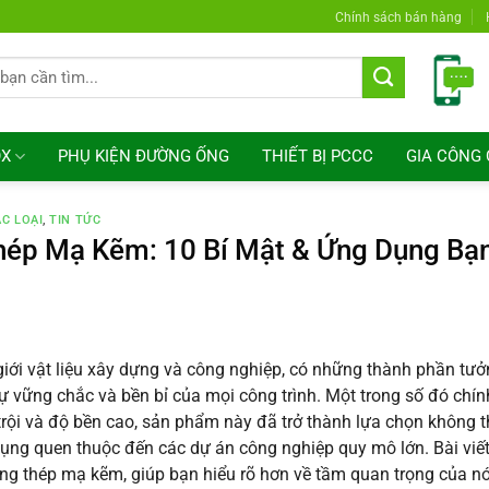
Chính sách bán hàng
OX
PHỤ KIỆN ĐƯỜNG ỐNG
THIẾT BỊ PCCC
GIA CÔNG 
C LOẠI
,
TIN TỨC
ép Mạ Kẽm: 10 Bí Mật & Ứng Dụng Bạn
giới vật liệu xây dựng và công nghiệp, có những thành phần tư
ự vững chắc và bền bỉ của mọi công trình. Một trong số đó chí
rội và độ bền cao, sản phẩm này đã trở thành lựa chọn không t
dụng quen thuộc đến các dự án công nghiệp quy mô lớn. Bài viết
ng thép mạ kẽm, giúp bạn hiểu rõ hơn về tầm quan trọng của nó