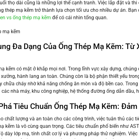
tuổi thọ dài cũng là những lợi thế cạnh tranh. Việc lắp đặt và thi
g thép mạ kẽm trở thành lựa chọn tối ưu cho nhiều dự án. Bạn c
đen vs ống thép mạ kẽm
để có cái nhìn tổng quan.
ng Đa Dạng Của Ống Thép Mạ Kẽm: Từ 
ạ kẽm có mặt ở khắp mọi nơi. Trong lĩnh vực xây dựng, chúng đ
xưởng, hành lang an toàn. Chúng còn là bộ phận thiết yếu trong
y chữa cháy nhờ khả năng chống ăn mòn và độ bền cao. Trong
 các nhà máy, khu công nghiệp, hệ thống đường ống dẫn dầu, hóa
há Tiêu Chuẩn Ống Thép Mạ Kẽm: Đảm 
 chất lượng và an toàn cho các công trình, việc tuân thủ các t
ạ kẽm là vô cùng quan trọng. Các tiêu chuẩn phổ biến như ASTM,
độ dày lớp mạ, tính chất cơ lý và phương pháp thử nghiệm. Việ