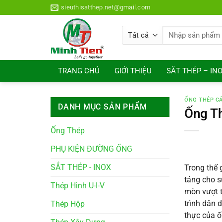
Bỏ
sieuthisatthep.net@gmail.com
qua
nội
Tìm
dung
kiếm:
TRANG CHỦ
GIỚI THIỆU
SẮT THÉP – IN
ỐNG THÉP CÁ
DANH MỤC SẢN PHẨM
Ống Th
Ống Thép
PHỤ KIỆN ĐƯỜNG ỐNG
SẮT THÉP - INOX
Trong thế 
tảng cho s
Thép Hình U-I-V
mòn vượt t
trình dân 
Thép Hộp
thực của ố