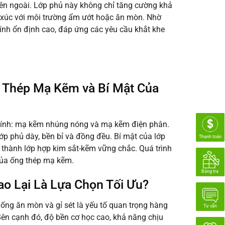
bên ngoài. Lớp phủ này không chỉ tăng cường khả
ếp xúc với môi trường ẩm ướt hoặc ăn mòn. Nhờ
tính ổn định cao, đáp ứng các yêu cầu khắt khe
g Thép Mạ Kẽm và Bí Mật Của
hính: mạ kẽm nhúng nóng và mạ kẽm điện phân.
p phủ dày, bền bỉ và đồng đều. Bí mật của lớp
Thanh toán
thành lớp hợp kim sắt-kẽm vững chắc. Quá trình
của ống thép mạ kẽm.
Bảng tra
o Lại Là Lựa Chọn Tối Ưu?
ng ăn mòn và gỉ sét là yếu tố quan trọng hàng
Tư vấn
Bên cạnh đó, độ bền cơ học cao, khả năng chịu