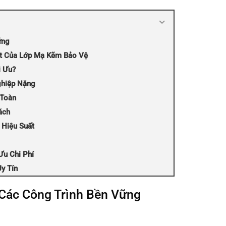
ững
ật Của Lớp Mạ Kẽm Bảo Vệ
i Ưu?
ghiệp Nặng
 Toàn
ách
 Hiệu Suất
Ưu Chi Phí
y Tín
 Các Công Trình Bền Vững