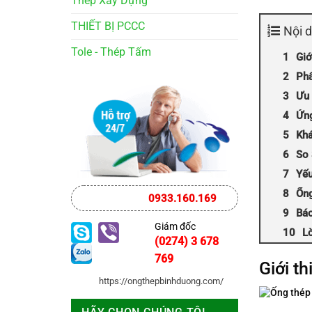
Thép Xây Dựng
THIẾT BỊ PCCC
Nội 
Tole - Thép Tấm
Giớ
Phâ
Ưu 
Ứn
Khá
So 
Yếu
Ống
0933.160.169
Báo
Giám đốc
L
(0274) 3 678
769
Giới t
https://ongthepbinhduong.com/