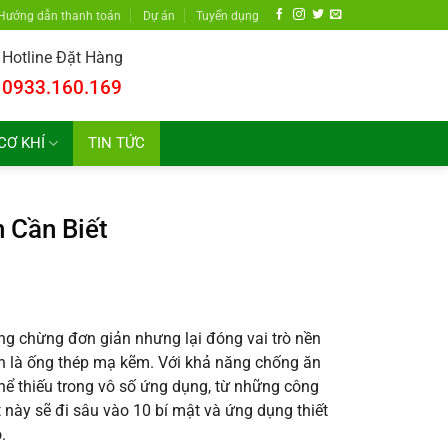
Hướng dẫn thanh toán
Dự án
Tuyển dụng
Hotline Đặt Hàng
0933.160.169
CƠ KHÍ
TIN TỨC
 Cần Biết
ởng chừng đơn giản nhưng lại đóng vai trò nền
nh là ống thép mạ kẽm. Với khả năng chống ăn
hể thiếu trong vô số ứng dụng, từ những công
 này sẽ đi sâu vào 10 bí mật và ứng dụng thiết
.