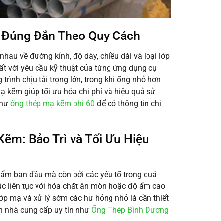
 Đúng Đắn Theo Quy Cách
nhau về đường kính, độ dày, chiều dài và loại lớp
 với yêu cầu kỹ thuật của từng ứng dụng cụ
trình chịu tải trọng lớn, trong khi ống nhỏ hơn
ạ kẽm giúp tối ưu hóa chi phí và hiệu quả sử
như
ống thép mạ kẽm phi 60
để có thông tin chi
ẽm: Bảo Trì và Tối Ưu Hiệu
hẩm ban đầu mà còn bởi các yếu tố trong quá
 xúc liên tục với hóa chất ăn mòn hoặc độ ẩm cao
 lớp mạ và xử lý sớm các hư hỏng nhỏ là cần thiết
ọn nhà cung cấp uy tín như
Ống Thép Bình Dương