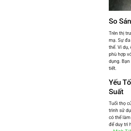
So Sán
Trên thị t
mạ. Sự đa 
thể. Ví dụ
phù hợp vớ
dụng. Bạn 
tiết.
Yếu Tố
Suất
Tuổi thọ c
trình sử d
có thể làm
để duy trì