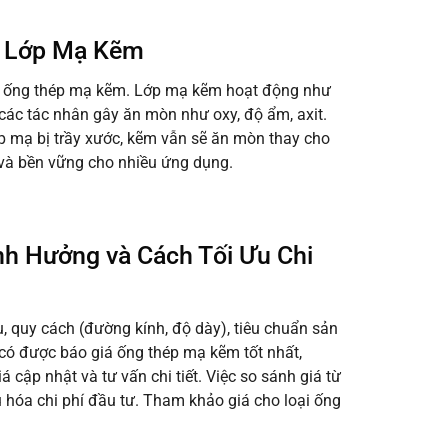
a Lớp Mạ Kẽm
a ống thép mạ kẽm. Lớp mạ kẽm hoạt động như
 các tác nhân gây ăn mòn như oxy, độ ẩm, axit.
ớp mạ bị trầy xước, kẽm vẫn sẽ ăn mòn thay cho
 và bền vững cho nhiều ứng dụng.
h Hưởng và Cách Tối Ưu Chi
, quy cách (đường kính, độ dày), tiêu chuẩn sản
ể có được báo giá ống thép mạ kẽm tốt nhất,
 cập nhật và tư vấn chi tiết. Việc so sánh giá từ
u hóa chi phí đầu tư. Tham khảo giá cho loại ống