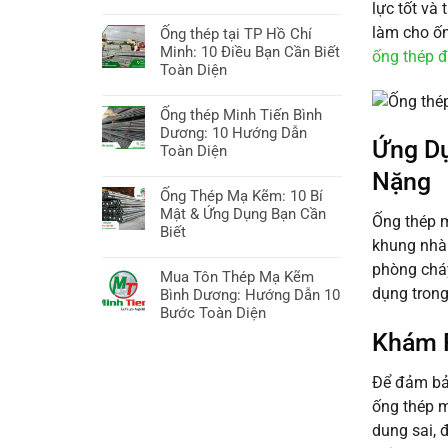
ở
lực tốt và 
Không
Sắt
có
làm cho ốn
Ống thép tại TP Hồ Chí
thép
bình
Minh: 10 Điều Bạn Cần Biết
ống thép 
Bình
luận
Toàn Diện
Dương:
ở
10
Không
Giá
Bí
có
Ống thép Minh Tiến Bình
ống
quyết
bình
Dương: 10 Hướng Dẫn
kẽm
Ứng Dụ
Chọn,
luận
Toàn Diện
hôm
Báo
ở
nay:
Không
Nặng
giá
Ống
Hướng
có
Ống Thép Mạ Kẽm: 10 Bí
&
thép
dẫn
bình
Mật & Ứng Dụng Bạn Cần
Xu
tại
Ống thép m
A-
luận
Biết
hướng
TP
khung nhà 
Z,
ở
Hồ
Không
10
Ống
phòng chá
Chí
có
Mua Tôn Thép Mạ Kẽm
điều
thép
Minh:
bình
dụng trong
Bình Dương: Hướng Dẫn 10
cần
Minh
10
luận
Bước Toàn Diện
biết
Tiến
Điều
ở
Khám P
Bình
Không
Bạn
Ống
Dương:
có
Cần
Thép
10
bình
Biết
Mạ
Để đảm bảo
Hướng
luận
Toàn
Kẽm:
ống thép m
Dẫn
ở
Diện
10
Toàn
Mua
dung sai, 
Bí
Diện
Tôn