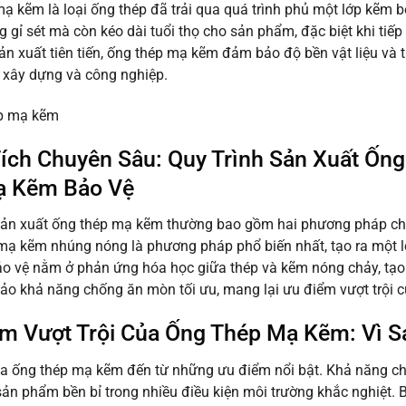
ạ kẽm là loại ống thép đã trải qua quá trình phủ một lớp kẽm 
 gỉ sét mà còn kéo dài tuổi thọ cho sản phẩm, đặc biệt khi ti
sản xuất tiên tiến, ống thép mạ kẽm đảm bảo độ bền vật liệu và 
 xây dựng và công nghiệp.
ích Chuyên Sâu: Quy Trình Sản Xuất Ốn
ạ Kẽm Bảo Vệ
 sản xuất ống thép mạ kẽm thường bao gồm hai phương pháp c
mạ kẽm nhúng nóng là phương pháp phổ biến nhất, tạo ra một lớ
 vệ nằm ở phản ứng hóa học giữa thép và kẽm nóng chảy, tạo 
o khả năng chống ăn mòn tối ưu, mang lại ưu điểm vượt trội 
m Vượt Trội Của Ống Thép Mạ Kẽm: Vì Sa
a ống thép mạ kẽm đến từ những ưu điểm nổi bật. Khả năng chố
sản phẩm bền bỉ trong nhiều điều kiện môi trường khắc nghiệt. 