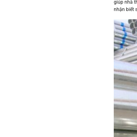
Mật
giúp nhà t
Thép
&
nhận biết 
Mạ
Ứng
Kẽm
Dụng
Bình
Bạn
Dương:
Cần
Hướng
Biết
Dẫn
10
Bước
Toàn
Diện