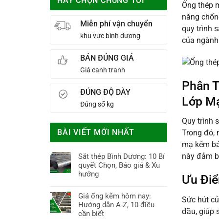
HÃY CHỌN CHÚNG TÔI
Ống thép m
năng chống
Miễn phí vận chuyển
quy trình 
khu vực bình dương
của ngành
BÁN ĐÚNG GIÁ
Giá cạnh tranh
Phân T
ĐÚNG ĐỘ DÀY
Lớp M
Đúng số kg
Quy trình
BÀI VIẾT MỚI NHẤT
Trong đó, 
mạ kẽm bảo
này đảm bả
Sắt thép Bình Dương: 10 Bí
quyết Chọn, Báo giá & Xu
hướng
Ưu Điể
Không
có
Giá ống kẽm hôm nay:
Sức hút củ
bình
Hướng dẫn A-Z, 10 điều
đầu, giúp 
luận
cần biết