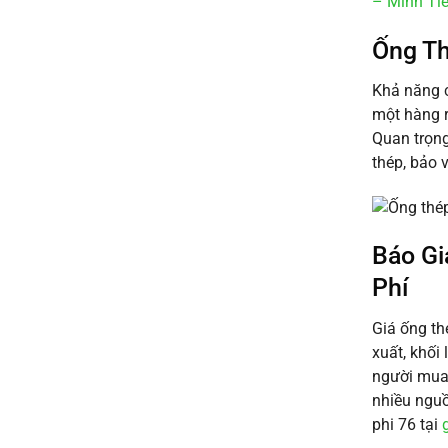
– Minh Ti
Ống Th
Khả năng 
một hàng r
Quan trọng
thép, bảo 
Báo Gi
Phí
Giá ống th
xuất, khối
người mua 
nhiều nguồ
phi 76 tại