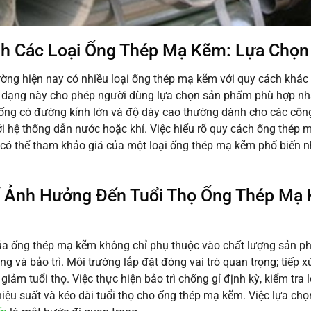
h Các Loại Ống Thép Mạ Kẽm: Lựa Chọn
rường hiện nay có nhiều loại ống thép mạ kẽm với quy cách khác 
dạng này cho phép người dùng lựa chọn sản phẩm phù hợp nhất
, ống có đường kính lớn và độ dày cao thường dành cho các công 
i hệ thống dẫn nước hoặc khí. Việc hiểu rõ quy cách ống thép m
có thể tham khảo giá của một loại ống thép mạ kẽm phổ biến 
 Ảnh Hưởng Đến Tuổi Thọ Ống Thép Mạ K
ủa ống thép mạ kẽm không chỉ phụ thuộc vào chất lượng sản p
ụng và bảo trì. Môi trường lắp đặt đóng vai trò quan trọng; tiếp
 giảm tuổi thọ. Việc thực hiện bảo trì chống gỉ định kỳ, kiểm tra
 hiệu suất và kéo dài tuổi thọ cho ống thép mạ kẽm. Việc lựa ch