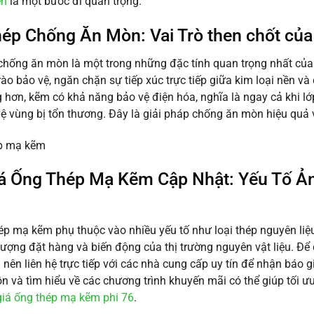
ến
là một bước đi quan trọng.
ép Chống Ăn Mòn: Vai Trò then chốt củ
chống ăn mòn là một trong những đặc tính quan trọng nhất củ
ào bảo vệ, ngăn chặn sự tiếp xúc trực tiếp giữa kim loại nền và
 hơn, kẽm có khả năng bảo vệ điện hóa, nghĩa là ngay cả khi l
vệ vùng bị tổn thương. Đây là giải pháp chống ăn mòn hiệu quả
á Ống Thép Mạ Kẽm Cập Nhật: Yếu Tố Ản
ép mạ kẽm phụ thuộc vào nhiều yếu tố như loại thép nguyên liệu
 lượng đặt hàng và biến động của thị trường nguyên vật liệu. Đ
nên liên hệ trực tiếp với các nhà cung cấp uy tín để nhận báo giá
n và tìm hiểu về các chương trình khuyến mãi có thể giúp tối ư
giá ống thép mạ kẽm phi 76
.