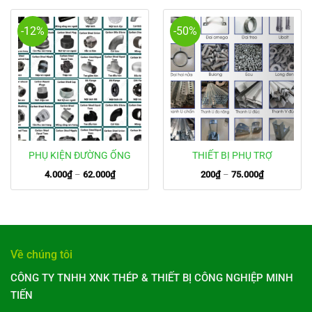
-12%
-50%
PHỤ KIỆN ĐƯỜNG ỐNG
THIẾT BỊ PHỤ TRỢ
4.000
₫
–
62.000
₫
Khoảng
200
₫
–
75.000
₫
Khoảng
giá:
giá:
từ
từ
4.000₫
200₫
đến
đến
62.000₫
75.000₫
Về chúng tôi
CÔNG TY TNHH XNK THÉP & THIẾT BỊ CÔNG NGHIỆP MINH
TIẾN