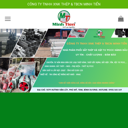
Bỏ
CÔNG TY TNHH XNK THÉP & TBCN MINH TIẾN
qua
nội
dung