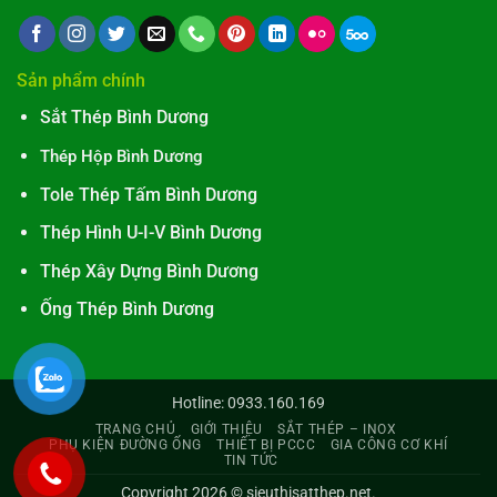
Sản phẩm chính
Sắt Thép Bình Dương
Thép Hộp Bình Dương
Tole Thép Tấm Bình Dương
Thép Hình U-I-V Bình Dương
Thép Xây Dựng Bình Dương
Ống Thép Bình Dương
Hotline: 0933.160.169
TRANG CHỦ
GIỚI THIỆU
SẮT THÉP – INOX
PHỤ KIỆN ĐƯỜNG ỐNG
THIẾT BỊ PCCC
GIA CÔNG CƠ KHÍ
TIN TỨC
Copyright 2026 ©
sieuthisatthep.net
.