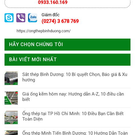
0933.160.169
Giám đốc
(0274) 3 678 769
https://ongthepbinhduong.com/
HÃY CHỌN CHÚNG TÔI
BÀI VIẾT MỚI NHẤT
Sắt thép Bình Dương: 10 Bí quyết Chọn, Báo giá & Xu
hướng
Không
có
Giá ống kẽm hôm nay: Hướng dẫn A-Z, 10 điều cần
bình
biết
luận
Không
ở
có
Ống thép tại TP Hồ Chí Minh: 10 Điều Bạn Cần Biết
Sắt
bình
Toàn Diện
thép
luận
Bình
Không
ở
Dương:
có
Ống thép Minh Tiến Bình Dương: 10 Hướng Dẫn Toàn
Giá