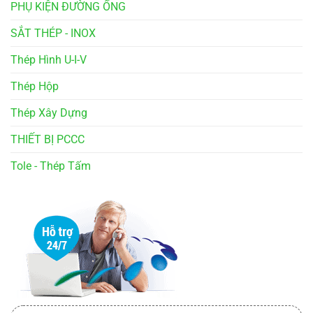
PHỤ KIỆN ĐƯỜNG ỐNG
SẮT THÉP - INOX
Thép Hình U-I-V
Thép Hộp
Thép Xây Dựng
THIẾT BỊ PCCC
Tole - Thép Tấm