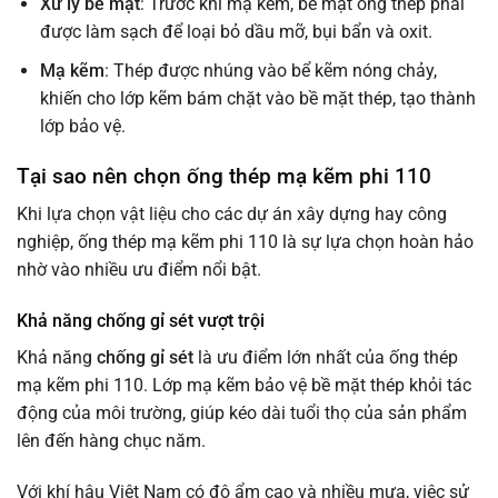
Xử lý bề mặt
: Trước khi mạ kẽm, bề mặt ống thép phải
được làm sạch để loại bỏ dầu mỡ, bụi bẩn và oxit.
Mạ kẽm
: Thép được nhúng vào bể kẽm nóng chảy,
khiến cho lớp kẽm bám chặt vào bề mặt thép, tạo thành
lớp bảo vệ.
Tại sao nên chọn ống thép mạ kẽm phi 110
Khi lựa chọn vật liệu cho các dự án xây dựng hay công
nghiệp, ống thép mạ kẽm phi 110 là sự lựa chọn hoàn hảo
nhờ vào nhiều ưu điểm nổi bật.
Khả năng chống gỉ sét vượt trội
Khả năng
chống gỉ sét
là ưu điểm lớn nhất của ống thép
mạ kẽm phi 110. Lớp mạ kẽm bảo vệ bề mặt thép khỏi tác
động của môi trường, giúp kéo dài tuổi thọ của sản phẩm
lên đến hàng chục năm.
Với khí hậu Việt Nam có độ ẩm cao và nhiều mưa, việc sử