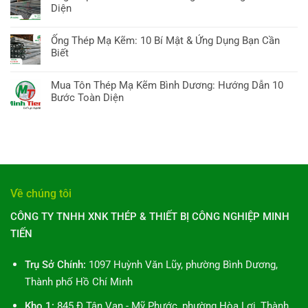
10
bình
Diện
ống
Bí
luận
kẽm
Không
quyết
ở
hôm
có
Chọn,
Ống Thép Mạ Kẽm: 10 Bí Mật & Ứng Dụng Bạn Cần
Ống
nay:
bình
Báo
Biết
thép
Hướng
luận
giá
tại
Không
dẫn
ở
&
TP
có
A-
Mua Tôn Thép Mạ Kẽm Bình Dương: Hướng Dẫn 10
Ống
Xu
Hồ
bình
Z,
Bước Toàn Diện
thép
hướng
Chí
luận
10
Minh
Không
Minh:
ở
điều
Tiến
có
10
Ống
cần
Bình
bình
Điều
Thép
biết
Dương:
luận
Bạn
Mạ
10
ở
Cần
Kẽm:
Hướng
Mua
Biết
10
Dẫn
Tôn
Toàn
Về chúng tôi
Bí
Toàn
Thép
Diện
Mật
Diện
Mạ
CÔNG TY TNHH XNK THÉP & THIẾT BỊ CÔNG NGHIỆP MINH
&
Kẽm
Ứng
TIẾN
Bình
Dụng
Dương:
Bạn
Hướng
Trụ Sở Chính:
1097 Huỳnh Văn Lũy, phường Bình Dương,
Cần
Dẫn
Biết
Thành phố Hồ Chí Minh
10
Bước
Kho 1:
845 Đ.Tân Vạn - Mỹ Phước, phường Hòa Lợi, Thành