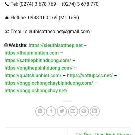
📞 Tel: (0274) 3 678 769 – (0274) 3 678 770
🔥 Hotline: 0933.160.169 (Mr. Tiến)
📧 Email: sieuthisatthep.net@gmail.com
🌐 Website:
https://sieuthisatthep.net
–
https://thepminhtien.com
–
https://satthepbinhduong.com/
–
https://ongthepbinhduong.com/
–
https://quatchiunhiet.com/
–
https://vattupccc.net/
–
https://onggiochongchaybinhduong.com/
–
https://onggiochongchay.net/
Giá Ống Thép Bình Phước