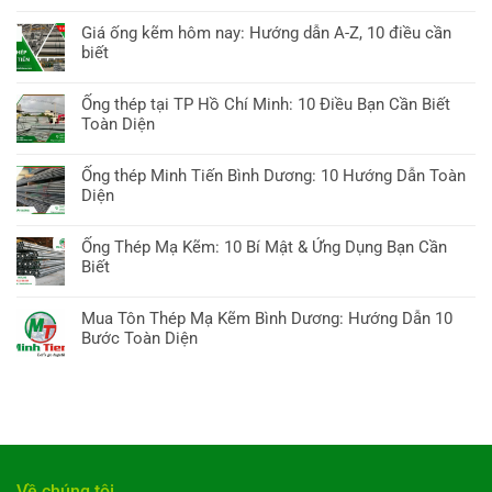
Không
có
Giá ống kẽm hôm nay: Hướng dẫn A-Z, 10 điều cần
bình
biết
luận
Không
ở
có
Ống thép tại TP Hồ Chí Minh: 10 Điều Bạn Cần Biết
Sắt
bình
Toàn Diện
thép
luận
Bình
Không
ở
Dương:
có
Ống thép Minh Tiến Bình Dương: 10 Hướng Dẫn Toàn
Giá
10
bình
Diện
ống
Bí
luận
kẽm
Không
quyết
ở
hôm
có
Chọn,
Ống Thép Mạ Kẽm: 10 Bí Mật & Ứng Dụng Bạn Cần
Ống
nay:
bình
Báo
Biết
thép
Hướng
luận
giá
tại
Không
dẫn
ở
&
TP
có
A-
Mua Tôn Thép Mạ Kẽm Bình Dương: Hướng Dẫn 10
Ống
Xu
Hồ
bình
Z,
Bước Toàn Diện
thép
hướng
Chí
luận
10
Minh
Không
Minh:
ở
điều
Tiến
có
10
Ống
cần
Bình
bình
Điều
Thép
biết
Dương:
luận
Bạn
Mạ
10
ở
Cần
Kẽm:
Hướng
Mua
Biết
10
Dẫn
Tôn
Toàn
Về chúng tôi
Bí