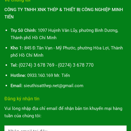
Toàn
Thép
Diện
Mật
Diện
Mạ
CÔNG TY TNHH XNK THÉP & THIẾT BỊ CÔNG NGHIỆP MINH
&
Kẽm
Ứng
TIẾN
Bình
Dụng
Dương:
Bạn
Hướng
Trụ Sở Chính:
1097 Huỳnh Văn Lũy, phường Bình Dương,
Cần
Dẫn
Biết
Thành phố Hồ Chí Minh
10
Bước
Kho 1:
845 Đ.Tân Vạn - Mỹ Phước, phường Hòa Lợi, Thành
Toàn
phố Hồ Chí Minh
Diện
(0274) 3 678 769 - (0274) 3 678 770
Tel:
Hotline:
0933.160.169 Mr. Tiến
Email:
sieuthisatthep.net@gmail.com
Đăng ký nhận tin
Vui lòng nhập địa chỉ email để nhận bản tin khuyến mại hàng
tuần của chúng tôi: