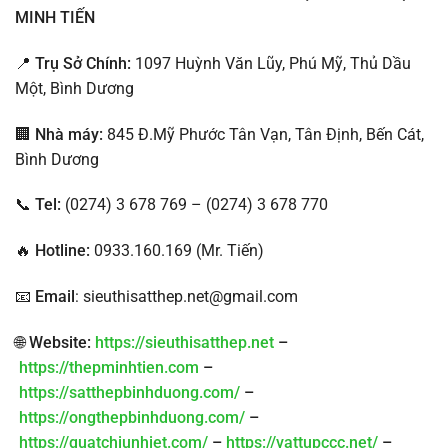
MINH TIẾN
📍
Trụ Sở Chính:
1097 Huỳnh Văn Lũy, Phú Mỹ, Thủ Dầu
Một, Bình Dương
🏢
Nhà máy:
845 Đ.Mỹ Phước Tân Vạn, Tân Định, Bến Cát,
Bình Dương
📞
Tel:
(0274) 3 678 769 – (0274) 3 678 770
🔥
Hotline:
0933.160.169 (Mr. Tiến)
📧
Email
: sieuthisatthep.net@gmail.com
🌐
Website:
https://sieuthisatthep.net
–
https://thepminhtien.com
–
https://satthepbinhduong.com/
–
https://ongthepbinhduong.com/
–
https://quatchiunhiet.com/
–
https://vattupccc.net/
–