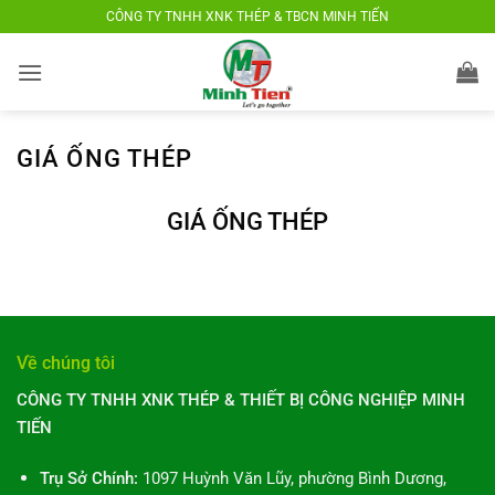
Bỏ
CÔNG TY TNHH XNK THÉP & TBCN MINH TIẾN
qua
nội
dung
GIÁ ỐNG THÉP
GIÁ ỐNG THÉP
Về chúng tôi
CÔNG TY TNHH XNK THÉP & THIẾT BỊ CÔNG NGHIỆP MINH
TIẾN
Trụ Sở Chính:
1097 Huỳnh Văn Lũy, phường Bình Dương,