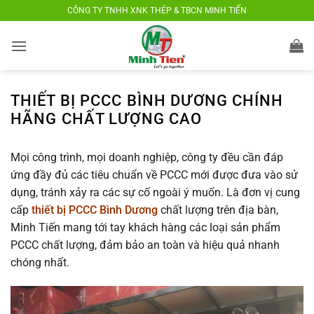
Bỏ
CÔNG TY TNHH XNK THÉP & TBCN MINH TIẾN
qua
nội
dung
THIẾT BỊ PCCC BÌNH DƯƠNG CHÍNH
HÃNG CHẤT LƯỢNG CAO
Mọi công trình, mọi doanh nghiệp, công ty đều cần đáp
ứng đầy đủ các tiêu chuẩn về PCCC mới được đưa vào sử
dụng, tránh xảy ra các sự cố ngoài ý muốn. Là đơn vị cung
cấp
thiết bị PCCC Bình Dương
chất lượng trên địa bàn,
Minh Tiến mang tới tay khách hàng các loại sản phẩm
PCCC chất lượng, đảm bảo an toàn và hiệu quả nhanh
chóng nhất.