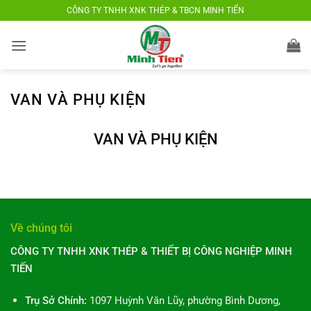
Bỏ
CÔNG TY TNHH XNK THÉP & TBCN MINH TIẾN
qua
nội
dung
VAN VÀ PHỤ KIỆN
VAN VÀ PHỤ KIỆN
Về chúng tôi
CÔNG TY TNHH XNK THÉP & THIẾT BỊ CÔNG NGHIỆP MINH
TIẾN
Trụ Sở Chính:
1097 Huỳnh Văn Lũy, phường Bình Dương,