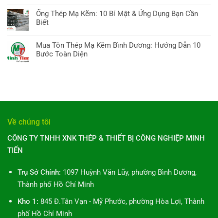
kẽm
Không
quyết
ở
hôm
có
Chọn,
Ống Thép Mạ Kẽm: 10 Bí Mật & Ứng Dụng Bạn Cần
Ống
nay:
bình
Báo
Biết
thép
Hướng
luận
giá
tại
Không
dẫn
ở
&
TP
có
A-
Mua Tôn Thép Mạ Kẽm Bình Dương: Hướng Dẫn 10
Ống
Xu
Hồ
bình
Z,
Bước Toàn Diện
thép
hướng
Chí
luận
10
Minh
Không
Minh:
ở
điều
Tiến
có
10
Ống
cần
Bình
bình
Điều
Thép
biết
Dương:
luận
Bạn
Mạ
10
ở
Cần
Kẽm:
Hướng
Mua
Biết
10
Dẫn
Tôn
Toàn
Về chúng tôi
Bí
Toàn
Thép
Diện
Mật
Diện
Mạ
CÔNG TY TNHH XNK THÉP & THIẾT BỊ CÔNG NGHIỆP MINH
&
Kẽm
Ứng
TIẾN
Bình
Dụng
Dương:
Bạn
Hướng
Trụ Sở Chính:
1097 Huỳnh Văn Lũy, phường Bình Dương,
Cần
Dẫn
Biết
Thành phố Hồ Chí Minh
10
Bước
Kho 1:
845 Đ.Tân Vạn - Mỹ Phước, phường Hòa Lợi, Thành
Toàn
phố Hồ Chí Minh
Diện