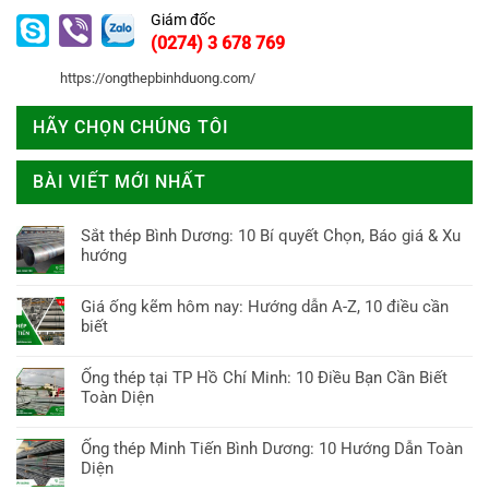
Giám đốc
(0274) 3 678 769
https://ongthepbinhduong.com/
HÃY CHỌN CHÚNG TÔI
BÀI VIẾT MỚI NHẤT
Sắt thép Bình Dương: 10 Bí quyết Chọn, Báo giá & Xu
hướng
Không
có
Giá ống kẽm hôm nay: Hướng dẫn A-Z, 10 điều cần
bình
biết
luận
Không
ở
có
Ống thép tại TP Hồ Chí Minh: 10 Điều Bạn Cần Biết
Sắt
bình
Toàn Diện
thép
luận
Bình
Không
ở
Dương:
có
Ống thép Minh Tiến Bình Dương: 10 Hướng Dẫn Toàn
Giá
10
bình
Diện
ống
Bí
luận