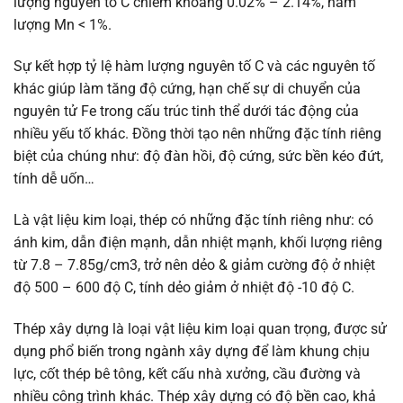
lượng nguyên tố C chiếm khoảng 0.02% – 2.14%, hàm
lượng Mn < 1%.
Sự kết hợp tỷ lệ hàm lượng nguyên tố C và các nguyên tố
khác giúp làm tăng độ cứng, hạn chế sự di chuyển của
nguyên tử Fe trong cấu trúc tinh thể dưới tác động của
nhiều yếu tố khác. Đồng thời tạo nên những đặc tính riêng
biệt của chúng như: độ đàn hồi, độ cứng, sức bền kéo đứt,
tính dễ uốn…
Là vật liệu kim loại, thép có những đặc tính riêng như: có
ánh kim, dẫn điện mạnh, dẫn nhiệt mạnh, khối lượng riêng
từ 7.8 – 7.85g/cm3, trở nên dẻo & giảm cường độ ở nhiệt
độ 500 – 600 độ C, tính dẻo giảm ở nhiệt độ -10 độ C.
Thép xây dựng là loại vật liệu kim loại quan trọng, được sử
dụng phổ biến trong ngành xây dựng để làm khung chịu
lực, cốt thép bê tông, kết cấu nhà xưởng, cầu đường và
nhiều công trình khác. Thép xây dựng có độ bền cao, khả