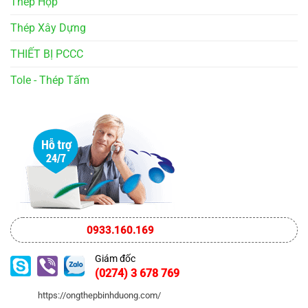
Thép Hộp
Thép Xây Dựng
THIẾT BỊ PCCC
Tole - Thép Tấm
0933.160.169
Giám đốc
(0274) 3 678 769
https://ongthepbinhduong.com/