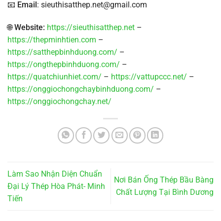
📧
Email
: sieuthisatthep.net@gmail.com
🌐
Website:
https://sieuthisatthep.net
–
https://thepminhtien.com
–
https://satthepbinhduong.com/
–
https://ongthepbinhduong.com/
–
https://quatchiunhiet.com/
–
https://vattupccc.net/
–
https://onggiochongchaybinhduong.com/
–
https://onggiochongchay.net/
Làm Sao Nhận Diện Chuẩn
Nơi Bán Ống Thép Bầu Bàng
Đại Lý Thép Hòa Phát- Minh
Chất Lượng Tại Bình Dương
Tiến