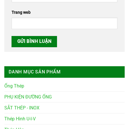
Trang web
DANH MỤC SẢN PHẨM
Ống Thép
PHỤ KIỆN ĐƯỜNG ỐNG
SẮT THÉP - INOX
Thép Hình U-I-V