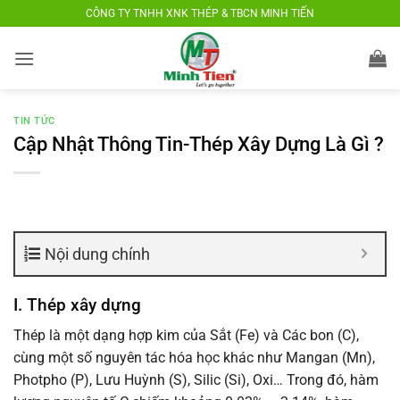
Bỏ
CÔNG TY TNHH XNK THÉP & TBCN MINH TIẾN
qua
nội
dung
TIN TỨC
Cập Nhật Thông Tin-Thép Xây Dựng Là Gì ?
Nội dung chính
I. Thép xây dựng
Thép là một dạng hợp kim của Sắt (Fe) và Các bon (C),
cùng một số nguyên tác hóa học khác như Mangan (Mn),
Photpho (P), Lưu Huỳnh (S), Silic (Si), Oxi… Trong đó, hàm