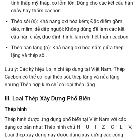
tính thấp mỹ thấp, co lõm lớn; Dùng cho các kết cấu hàn
chảy hay thấm cacbon.
Thép sôi (s): Khả năng oxi hóa kém; Đặc điểm gồm:
dẻo, mềm, dễ dập nguội; Không dùng để làm các kết
cấu hàn chảy, đúc định hình, làm chi tiết thấm cacbon.
Thép bán lặng (n): Khả năng oxi hóa nằm giữa thép
lặng và thép sôi.
Lưu ý: Các ký hiệu l, s, n chỉ áp dụng tại Việt Nam. Thép
Cacbon có thể có loại thép sôi, thép lặng và nửa lặng
nhưng Thép hợp kim chỉ có loại thép lặng.
III. Loại Thép Xây Dựng Phổ Biến
Thép hình
Thép hình được ứng dụng phổ biến tại Việt Nam với các
dạng cơ bản như: Thép hình chữ H – U – I – Z – C – L – V.
Loại thép xây dựng này được dùng xây dựng các công