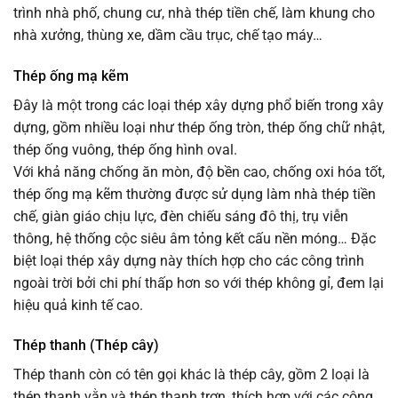
trình nhà phố, chung cư, nhà thép tiền chế, làm khung cho
nhà xưởng, thùng xe, dầm cầu trục, chế tạo máy…
Thép ống mạ kẽm
Đây là một trong các loại thép xây dựng phổ biến trong xây
dựng, gồm nhiều loại như thép ống tròn, thép ống chữ nhật,
thép ống vuông, thép ống hình oval.
Với khả năng chống ăn mòn, độ bền cao, chống oxi hóa tốt,
thép ống mạ kẽm thường được sử dụng làm nhà thép tiền
chế, giàn giáo chịu lực, đèn chiếu sáng đô thị, trụ viễn
thông, hệ thống cộc siêu âm tỏng kết cấu nền móng… Đặc
biệt loại thép xây dựng này thích hợp cho các công trình
ngoài trời bởi chi phí thấp hơn so với thép không gỉ, đem lại
hiệu quả kinh tế cao.
Thép thanh (Thép cây)
Thép thanh còn có tên gọi khác là thép cây, gồm 2 loại là
thép thanh vằn và thép thanh trơn, thích hợp với các công