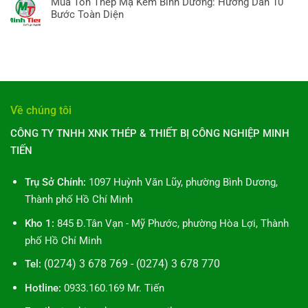
A-
Mua Tôn Thép Mạ Kẽm Bình Dương: Hướng Dẫn 10
Ống
Xu
Hồ
bình
Z,
Bước Toàn Diện
thép
hướng
Chí
luận
10
Minh
Không
Minh:
ở
điều
Tiến
có
10
Ống
cần
Bình
bình
Điều
Thép
biết
Dương:
luận
Bạn
Mạ
10
ở
Cần
Kẽm:
Hướng
Mua
Biết
10
Dẫn
Tôn
Toàn
Về chúng tôi
Bí
Toàn
Thép
Diện
Mật
Diện
Mạ
CÔNG TY TNHH XNK THÉP & THIẾT BỊ CÔNG NGHIỆP MINH
&
Kẽm
Ứng
TIẾN
Bình
Dụng
Dương:
Bạn
Hướng
Trụ Sở Chính:
1097 Huỳnh Văn Lũy, phường Bình Dương,
Cần
Dẫn
Biết
Thành phố Hồ Chí Minh
10
Bước
Kho 1:
845 Đ.Tân Vạn - Mỹ Phước, phường Hòa Lợi, Thành
Toàn
phố Hồ Chí Minh
Diện
(0274) 3 678 769 - (0274) 3 678 770
Tel:
Hotline:
0933.160.169 Mr. Tiến