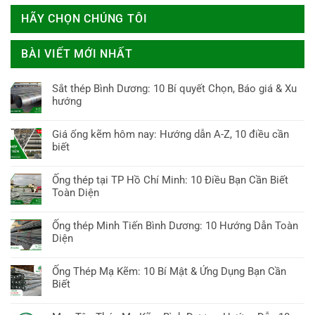
HÃY CHỌN CHÚNG TÔI
BÀI VIẾT MỚI NHẤT
Sắt thép Bình Dương: 10 Bí quyết Chọn, Báo giá & Xu
hướng
Không
có
Giá ống kẽm hôm nay: Hướng dẫn A-Z, 10 điều cần
bình
biết
luận
Không
ở
có
Ống thép tại TP Hồ Chí Minh: 10 Điều Bạn Cần Biết
Sắt
bình
Toàn Diện
thép
luận
Bình
Không
ở
Dương:
có
Ống thép Minh Tiến Bình Dương: 10 Hướng Dẫn Toàn
Giá
10
bình
Diện
ống
Bí
luận
kẽm
Không
quyết
ở
hôm
có
Chọn,
Ống Thép Mạ Kẽm: 10 Bí Mật & Ứng Dụng Bạn Cần
Ống
nay:
bình
Báo
Biết
thép
Hướng
luận
giá
tại
Không
dẫn
ở
&
TP
có