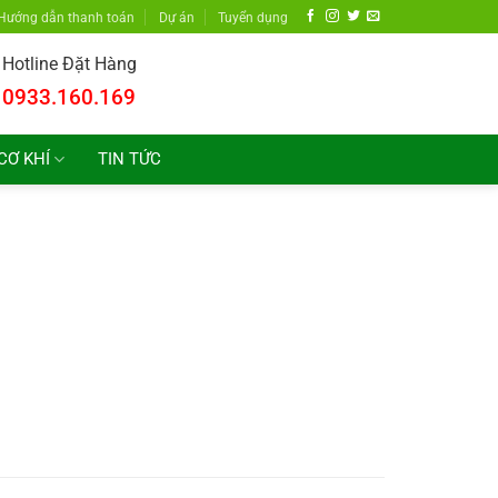
Hướng dẫn thanh toán
Dự án
Tuyển dụng
Hotline Đặt Hàng
0933.160.169
CƠ KHÍ
TIN TỨC