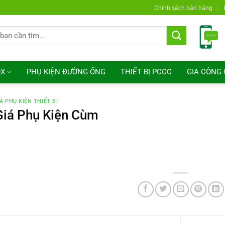
Chính sách bán hàng
OX
PHỤ KIỆN ĐƯỜNG ỐNG
THIẾT BỊ PCCC
GIA CÔNG 
Á PHỤ KIỆN THIẾT BỊ
Giá Phụ Kiện Cùm