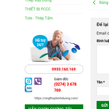
Thép Xây Dựng
Bảng 
THIẾT BỊ PCCC
Tole - Thép Tấm
Để lạ
Email 
Bình lu
0933.160.169
Giám đốc
Tên
*
(0274) 3 678
769
https://ongthepbinhduong.com/