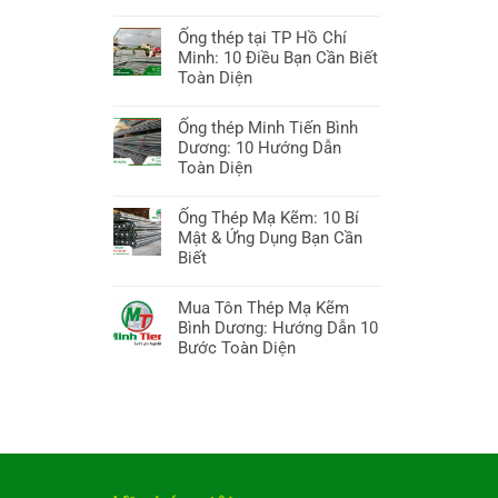
ở
Không
Sắt
có
Ống thép tại TP Hồ Chí
thép
bình
Minh: 10 Điều Bạn Cần Biết
Bình
luận
Toàn Diện
Dương:
ở
10
Không
Giá
Bí
có
Ống thép Minh Tiến Bình
ống
quyết
bình
Dương: 10 Hướng Dẫn
kẽm
Chọn,
luận
Toàn Diện
hôm
Báo
ở
nay:
Không
giá
Ống
Hướng
có
Ống Thép Mạ Kẽm: 10 Bí
&
thép
dẫn
bình
Mật & Ứng Dụng Bạn Cần
Xu
tại
A-
luận
Biết
hướng
TP
Z,
ở
Hồ
Không
10
Ống
Chí
có
Mua Tôn Thép Mạ Kẽm
điều
thép
Minh:
bình
Bình Dương: Hướng Dẫn 10
cần
Minh
10
luận
Bước Toàn Diện
biết
Tiến
Điều
ở
Bình
Không
Bạn
Ống
Dương:
có
Cần
Thép
10
bình
Biết
Mạ
Hướng
luận
Toàn
Kẽm:
Dẫn
ở
Diện
10
Toàn
Mua
Bí
Diện
Tôn