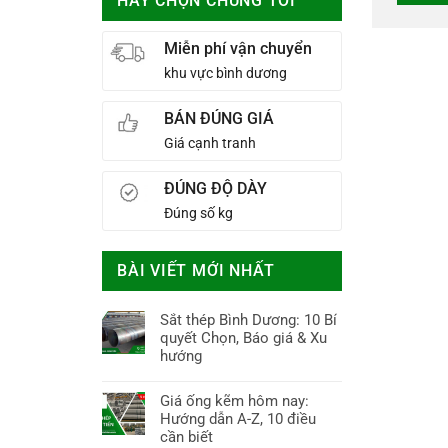
HÃY CHỌN CHÚNG TÔI
Miễn phí vận chuyển
khu vực bình dương
BÁN ĐÚNG GIÁ
Giá cạnh tranh
ĐÚNG ĐỘ DÀY
Đúng số kg
BÀI VIẾT MỚI NHẤT
Sắt thép Bình Dương: 10 Bí
quyết Chọn, Báo giá & Xu
hướng
Không
có
Giá ống kẽm hôm nay:
bình
Hướng dẫn A-Z, 10 điều
luận
cần biết