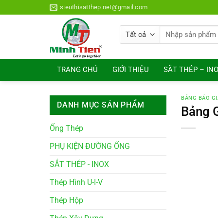
Bỏ
sieuthisatthep.net@gmail.com
qua
nội
Tìm
dung
kiếm:
TRANG CHỦ
GIỚI THIỆU
SẮT THÉP – IN
BẢNG BÁO GI
DANH MỤC SẢN PHẨM
Bảng 
Ống Thép
PHỤ KIỆN ĐƯỜNG ỐNG
SẮT THÉP - INOX
Thép Hình U-I-V
Thép Hộp