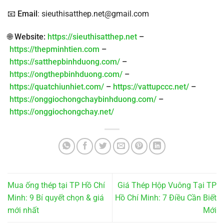
📧
Email
: sieuthisatthep.net@gmail.com
🌐
Website:
https://sieuthisatthep.net
–
https://thepminhtien.com
–
https://satthepbinhduong.com/
–
https://ongthepbinhduong.com/
–
https://quatchiunhiet.com/
–
https://vattupccc.net/
–
https://onggiochongchaybinhduong.com/
–
https://onggiochongchay.net/
Mua ống thép tại TP Hồ Chí
Giá Thép Hộp Vuông Tại TP
Minh: 9 Bí quyết chọn & giá
Hồ Chí Minh: 7 Điều Cần Biết
mới nhất
Mới