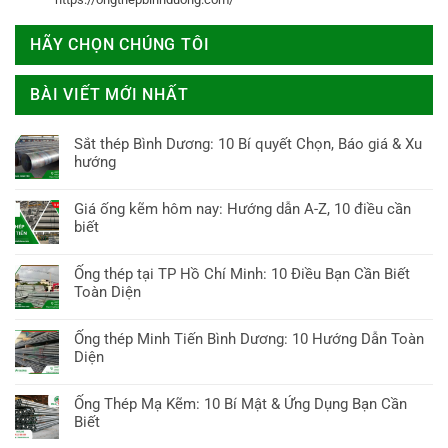
HÃY CHỌN CHÚNG TÔI
BÀI VIẾT MỚI NHẤT
Sắt thép Bình Dương: 10 Bí quyết Chọn, Báo giá & Xu
hướng
Không
có
Giá ống kẽm hôm nay: Hướng dẫn A-Z, 10 điều cần
bình
biết
luận
Không
ở
có
Ống thép tại TP Hồ Chí Minh: 10 Điều Bạn Cần Biết
Sắt
bình
Toàn Diện
thép
luận
Bình
Không
ở
Dương:
có
Ống thép Minh Tiến Bình Dương: 10 Hướng Dẫn Toàn
Giá
10
bình
Diện
ống
Bí
luận
kẽm
Không
quyết
ở
hôm
có
Chọn,
Ống Thép Mạ Kẽm: 10 Bí Mật & Ứng Dụng Bạn Cần
Ống
nay:
bình
Báo
Biết
thép
Hướng
luận
giá
tại
Không