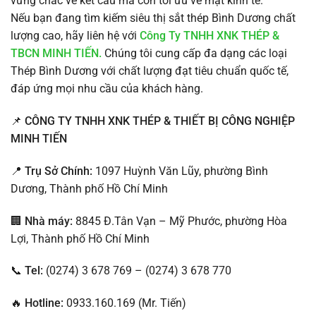
vững chắc về kết cấu mà còn tối ưu về mặt kinh tế.
Nếu bạn đang tìm kiếm siêu thị sắt thép Bình Dương chất
lượng cao, hãy liên hệ với
Công Ty TNHH XNK THÉP &
TBCN MINH TIẾN.
Chúng tôi cung cấp đa dạng các loại
Thép Bình Dương với chất lượng đạt tiêu chuẩn quốc tế,
đáp ứng mọi nhu cầu của khách hàng.
📌
CÔNG TY TNHH XNK THÉP & THIẾT BỊ CÔNG NGHIỆP
MINH TIẾN
📍
Trụ Sở Chính:
1097 Huỳnh Văn Lũy, phường Bình
Dương, Thành phố Hồ Chí Minh
🏢
Nhà máy:
8845 Đ.Tân Vạn – Mỹ Phước, phường Hòa
Lợi, Thành phố Hồ Chí Minh
📞
Tel:
(0274) 3 678 769 – (0274) 3 678 770
🔥
Hotline:
0933.160.169 (Mr. Tiến)