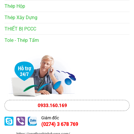
Thép Hộp
Thép Xây Dựng
THIẾT BỊ PCCC
Tole - Thép Tấm
0933.160.169
Giám đốc
(0274) 3 678 769
https://ongthepbinhduong.com/