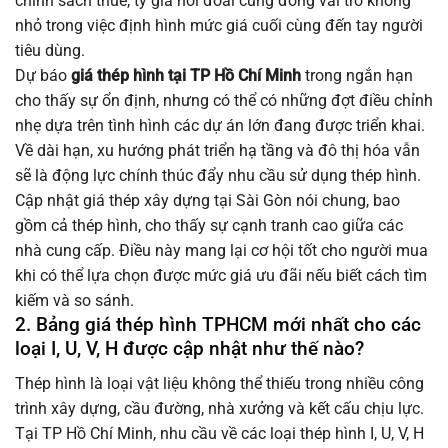
chính sách thuế, tỷ giá hối đoái cũng đóng vai trò không
nhỏ trong việc định hình mức giá cuối cùng đến tay người
tiêu dùng.
Dự báo
giá thép hình tại TP Hồ Chí Minh
trong ngắn hạn
cho thấy sự ổn định, nhưng có thể có những đợt điều chỉnh
nhẹ dựa trên tình hình các dự án lớn đang được triển khai.
Về dài hạn, xu hướng phát triển hạ tầng và đô thị hóa vẫn
sẽ là động lực chính thúc đẩy nhu cầu sử dụng thép hình.
Cập nhật giá thép xây dựng tại Sài Gòn nói chung, bao
gồm cả thép hình, cho thấy sự cạnh tranh cao giữa các
nhà cung cấp. Điều này mang lại cơ hội tốt cho người mua
khi có thể lựa chọn được mức giá ưu đãi nếu biết cách tìm
kiếm và so sánh.
2. Bảng giá thép hình TPHCM mới nhất cho các
loại I, U, V, H được cập nhật như thế nào?
Thép hình là loại vật liệu không thể thiếu trong nhiều công
trình xây dựng, cầu đường, nhà xưởng và kết cấu chịu lực.
Tại TP Hồ Chí Minh, nhu cầu về các loại thép hình I, U, V, H