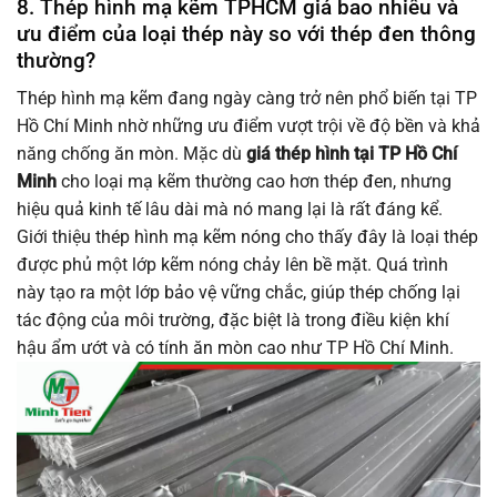
8. Thép hình mạ kẽm TPHCM giá bao nhiêu và
ưu điểm của loại thép này so với thép đen thông
thường?
Thép hình mạ kẽm đang ngày càng trở nên phổ biến tại TP
Hồ Chí Minh nhờ những ưu điểm vượt trội về độ bền và khả
năng chống ăn mòn. Mặc dù
giá thép hình tại TP Hồ Chí
Minh
cho loại mạ kẽm thường cao hơn thép đen, nhưng
hiệu quả kinh tế lâu dài mà nó mang lại là rất đáng kể.
Giới thiệu thép hình mạ kẽm nóng cho thấy đây là loại thép
được phủ một lớp kẽm nóng chảy lên bề mặt. Quá trình
này tạo ra một lớp bảo vệ vững chắc, giúp thép chống lại
tác động của môi trường, đặc biệt là trong điều kiện khí
hậu ẩm ướt và có tính ăn mòn cao như TP Hồ Chí Minh.