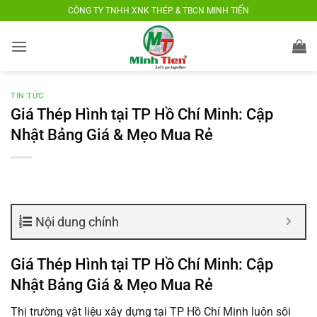
Bỏ
CÔNG TY TNHH XNK THÉP & TBCN MINH TIẾN
qua
nội
dung
TIN TỨC
Giá Thép Hình tại TP Hồ Chí Minh: Cập
Nhật Bảng Giá & Mẹo Mua Rẻ
Nội dung chính
Giá Thép Hình tại TP Hồ Chí Minh: Cập
Nhật Bảng Giá & Mẹo Mua Rẻ
Thị trường vật liệu xây dựng tại TP Hồ Chí Minh luôn sôi