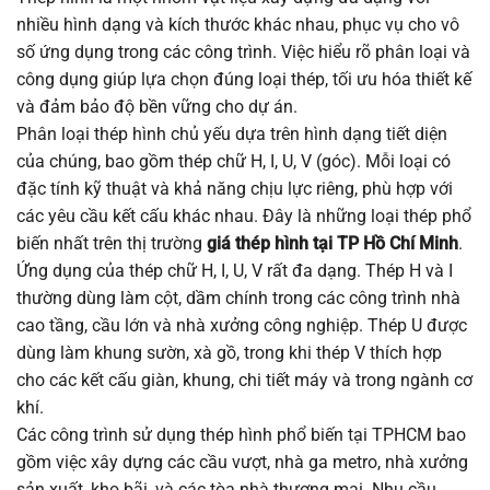
nhiều hình dạng và kích thước khác nhau, phục vụ cho vô
số ứng dụng trong các công trình. Việc hiểu rõ phân loại và
công dụng giúp lựa chọn đúng loại thép, tối ưu hóa thiết kế
và đảm bảo độ bền vững cho dự án.
Phân loại thép hình chủ yếu dựa trên hình dạng tiết diện
của chúng, bao gồm thép chữ H, I, U, V (góc). Mỗi loại có
đặc tính kỹ thuật và khả năng chịu lực riêng, phù hợp với
các yêu cầu kết cấu khác nhau. Đây là những loại thép phổ
biến nhất trên thị trường
giá thép hình tại TP Hồ Chí Minh
.
Ứng dụng của thép chữ H, I, U, V rất đa dạng. Thép H và I
thường dùng làm cột, dầm chính trong các công trình nhà
cao tầng, cầu lớn và nhà xưởng công nghiệp. Thép U được
dùng làm khung sườn, xà gồ, trong khi thép V thích hợp
cho các kết cấu giàn, khung, chi tiết máy và trong ngành cơ
khí.
Các công trình sử dụng thép hình phổ biến tại TPHCM bao
gồm việc xây dựng các cầu vượt, nhà ga metro, nhà xưởng
sản xuất, kho bãi, và các tòa nhà thương mại. Nhu cầu