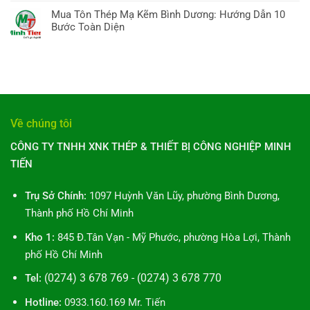
dẫn
ở
&
TP
có
A-
Mua Tôn Thép Mạ Kẽm Bình Dương: Hướng Dẫn 10
Ống
Xu
Hồ
bình
Z,
Bước Toàn Diện
thép
hướng
Chí
luận
10
Minh
Không
Minh:
ở
điều
Tiến
có
10
Ống
cần
Bình
bình
Điều
Thép
biết
Dương:
luận
Bạn
Mạ
10
ở
Cần
Kẽm:
Hướng
Mua
Biết
10
Dẫn
Tôn
Toàn
Về chúng tôi
Bí
Toàn
Thép
Diện
Mật
Diện
Mạ
CÔNG TY TNHH XNK THÉP & THIẾT BỊ CÔNG NGHIỆP MINH
&
Kẽm
Ứng
TIẾN
Bình
Dụng
Dương:
Bạn
Hướng
Trụ Sở Chính:
1097 Huỳnh Văn Lũy, phường Bình Dương,
Cần
Dẫn
Biết
Thành phố Hồ Chí Minh
10
Bước
Kho 1:
845 Đ.Tân Vạn - Mỹ Phước, phường Hòa Lợi, Thành
Toàn
phố Hồ Chí Minh
Diện
(0274) 3 678 769 - (0274) 3 678 770
Tel:
Hotline:
0933.160.169 Mr. Tiến