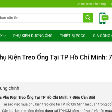
Chính sách bán hàng
OX
PHỤ KIỆN ĐƯỜNG ỐNG
THIẾT BỊ PCCC
GIA CÔNG 
ụ Kiện Treo Ống Tại TP Hồ Chí Minh: 7
dung chính
 Phụ Kiện Treo Ống Tại TP Hồ Chí Minh: 7 Điều Cần Biết
Tại sao việc mua phụ kiện treo ống tại TP Hồ Chí Minh lại quan trọng đ
Các loại kẹp treo ống thông dụng tại TP.HCM gồm những gì và nên mua