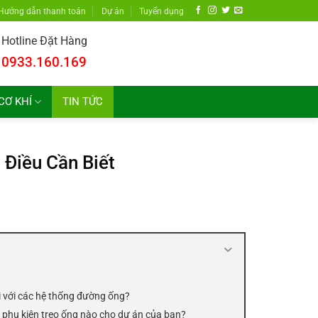
Hướng dẫn thanh toán
Dự án
Tuyển dụng
Hotline Đặt Hàng
0933.160.169
CƠ KHÍ
TIN TỨC
 Điều Cần Biết
ối với các hệ thống đường ống?
 phụ kiện treo ống nào cho dự án của bạn?