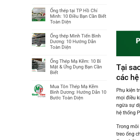
ở
Không
Sắt
có
Ống thép tại TP Hồ Chí
thép
bình
Minh: 10 Điều Bạn Cần Biết
Bình
luận
Toàn Diện
Dương:
ở
10
Không
Giá
Bí
có
Ống thép Minh Tiến Bình
ống
quyết
bình
Dương: 10 Hướng Dẫn
kẽm
Chọn,
luận
Toàn Diện
hôm
Báo
ở
nay:
Không
giá
Ống
Hướng
có
Ống Thép Mạ Kẽm: 10 Bí
&
thép
Tại sa
dẫn
bình
Mật & Ứng Dụng Bạn Cần
Xu
tại
A-
luận
Biết
hướng
TP
các hệ
Z,
ở
Hồ
Không
10
Ống
Chí
có
Mua Tôn Thép Mạ Kẽm
điều
thép
Phụ kiện t
Minh:
bình
Bình Dương: Hướng Dẫn 10
cần
Minh
10
luận
mọi điều k
Bước Toàn Diện
biết
Tiến
Điều
ở
ngừa sự dị
Bình
Không
Bạn
Ống
Dương:
có
hệ thống 
Cần
Thép
10
bình
Biết
Mạ
Hướng
luận
Toàn
Kẽm:
Trong môi 
Dẫn
ở
Diện
10
Toàn
Mua
treo ống c
Bí
Diện
Tôn