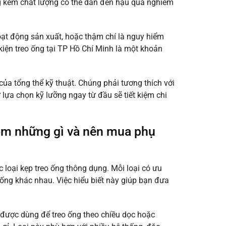
ng kém chất lượng có thể dẫn đến hậu quả nghiêm
oạt động sản xuất, hoặc thậm chí là nguy hiểm
iện treo ống tại TP Hồ Chí Minh là một khoản
ủa tổng thể kỹ thuật. Chúng phải tương thích với
ự lựa chọn kỹ lưỡng ngay từ đầu sẽ tiết kiệm chi
gồm những gì và nên mua phụ
 loại kẹp treo ống thông dụng. Mỗi loại có ưu
 ống khác nhau. Việc hiểu biết này giúp bạn đưa
g được dùng để treo ống theo chiều dọc hoặc