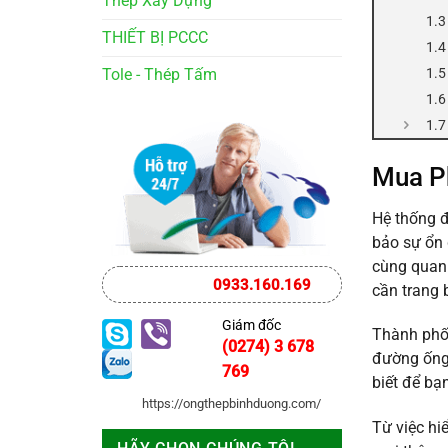
Thép Xây Dựng
THIẾT BỊ PCCC
Tole - Thép Tấm
Mua Ph
Hệ thống đ
bảo sự ổn 
cùng quan 
0933.160.169
cần trang 
Giám đốc
Thành phố 
(0274) 3 678
đường ống 
769
biết để bạ
https://ongthepbinhduong.com/
Từ việc hi