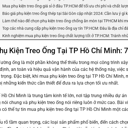
Mua phụ kiện treo ống giá sỉ ở đâu TP.HCM để tối ưu chi phí và chất lư
Báo giá phụ kiện treo ống thép tại Sài Gòn cập nhật 2024: Cần lưu ý gì 
Làm thế nào để chọn phụ kiện treo ống chống ăn mòn tại TPHCM khi m
Top các nhà cung cấp phụ kiện treo ống uy tín TP.HCM: Đâu là địa chỉ đ
Kinh nghiệm mua phụ kiện treo ống chất lượng tốt ở TP.HCM: Tránh nh
ụ Kiện Treo Ống Tại TP Hồ Chí Minh: 7
ường ống là một phần không thể thiếu trong mọi công trình xâ
định, an toàn và hiệu quả vận hành của các hệ thống này, việc 
trọng. Đặc biệt, khi mua phụ kiện treo ống tại TP Hồ Chí Minh, 
bị những kiến thức cần thiết để đưa ra lựa chọn tối ưu nhất.
Hồ Chí Minh là trung tâm kinh tế lớn, nơi tập trung nhiều dự á
nói chung và phụ kiện treo ống nói riêng luôn ở mức cao. Bài vi
n có thể tự tin mua phụ kiện treo ống tại TP Hồ Chí Minh một cá
ểu rõ tầm quan trọng, các loại sản phẩm phổ biến, đến cách ch