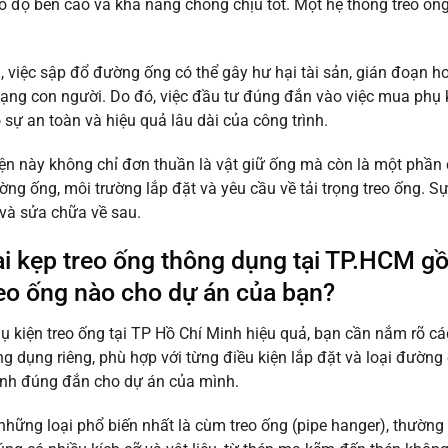
ó độ bền cao và khả năng chống chịu tốt. Một hệ thống treo ố
 việc sập đổ đường ống có thể gây hư hại tài sản, gián đoạn h
ạng con người. Do đó, việc đầu tư đúng đắn vào việc mua phụ k
 sự an toàn và hiệu quả lâu dài của công trình.
ện này không chỉ đơn thuần là vật giữ ống mà còn là một phần c
ường ống, môi trường lắp đặt và yêu cầu về tải trọng treo ống. S
ì và sửa chữa về sau.
ại kẹp treo ống thông dụng tại TP.HCM 
reo ống nào cho dự án của bạn?
 kiện treo ống tại TP Hồ Chí Minh hiệu quả, bạn cần nắm rõ các
g dụng riêng, phù hợp với từng điều kiện lắp đặt và loại đường
ịnh đúng đắn cho dự án của mình.
những loại phổ biến nhất là cùm treo ống (pipe hanger), thườn