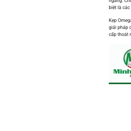
ngang. Chú
biệt là cá
Kẹp Omega 
giải pháp 
cấp thoát