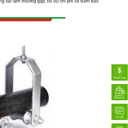
ững sai lầm thường gặp, tối ưu chi phí và đảm bảo
Thanh toán
Bảng tra
Tư vấn