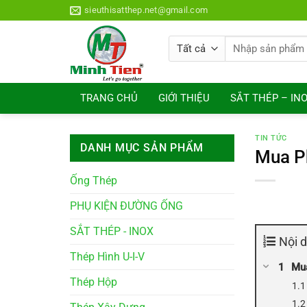
Bỏ
sieuthisatthep.net@gmail.com
qua
nội
Tìm
dung
kiếm:
TRANG CHỦ
GIỚI THIỆU
SẮT THÉP – IN
TIN TỨC
DANH MỤC SẢN PHẨM
Mua Ph
Ống Thép
PHỤ KIỆN ĐƯỜNG ỐNG
SẮT THÉP - INOX
Nội 
Thép Hình U-I-V
Mua
Thép Hộp