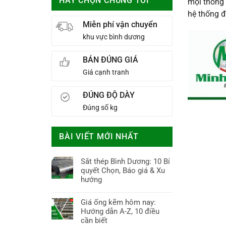
HÃY CHỌN CHÚNG TÔI
mọi thông 
hệ thống đ
Miễn phí vận chuyển
khu vực bình dương
BÁN ĐÚNG GIÁ
Giá cạnh tranh
ĐÚNG ĐỘ DÀY
Đúng số kg
BÀI VIẾT MỚI NHẤT
Sắt thép Bình Dương: 10 Bí
quyết Chọn, Báo giá & Xu
hướng
Không
có
Giá ống kẽm hôm nay:
bình
Hướng dẫn A-Z, 10 điều
luận
cần biết