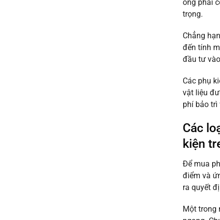
ống phải c
Mật
Thép
&
trọng.
Mạ
Ứng
Kẽm
Dụng
Bình
Chẳng hạn,
Bạn
Dương:
Cần
đến tính m
Hướng
Biết
đầu tư vào
Dẫn
10
Bước
Các phụ ki
Toàn
vật liệu đ
Diện
phí bảo tr
Các lo
kiện t
Để mua phụ
điểm và ứn
ra quyết đ
Một trong 