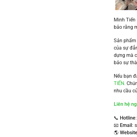
Minh Tiến 
bảo rằng 
Sản phẩm ố
của sự đẳn
dựng mà cò
bảo sự th
Nếu bạn đa
TIẾN.
Chúng
nhu cầu c
Liên hệ ng
📞
Hotline
📧
Email
: 
🌎
Websit