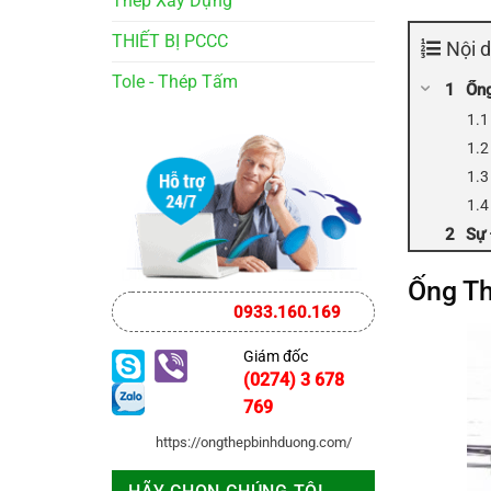
Thép Xây Dựng
THIẾT BỊ PCCC
Nội 
Tole - Thép Tấm
Ống
Sự 
Ống Th
0933.160.169
Giám đốc
(0274) 3 678
769
https://ongthepbinhduong.com/