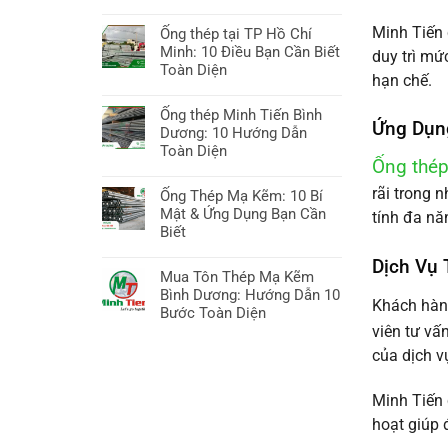
ở
Không
Sắt
có
Minh Tiến 
Ống thép tại TP Hồ Chí
thép
bình
Minh: 10 Điều Bạn Cần Biết
duy trì mứ
Bình
luận
Toàn Diện
Dương:
hạn chế.
ở
10
Không
Giá
Bí
có
Ống thép Minh Tiến Bình
ống
Ứng Dụn
quyết
bình
Dương: 10 Hướng Dẫn
kẽm
Chọn,
luận
Toàn Diện
hôm
Ống thép
Báo
ở
nay:
Không
giá
Ống
Hướng
có
rãi trong 
Ống Thép Mạ Kẽm: 10 Bí
&
thép
dẫn
bình
Mật & Ứng Dụng Bạn Cần
tính đa nă
Xu
tại
A-
luận
Biết
hướng
TP
Z,
ở
Hồ
Không
Dịch Vụ
10
Ống
Chí
có
Mua Tôn Thép Mạ Kẽm
điều
thép
Minh:
bình
Bình Dương: Hướng Dẫn 10
cần
Minh
Khách hàn
10
luận
Bước Toàn Diện
biết
Tiến
Điều
ở
viên tư vấ
Bình
Không
Bạn
Ống
Dương:
có
của dịch v
Cần
Thép
10
bình
Biết
Mạ
Hướng
luận
Toàn
Kẽm:
Minh Tiến
Dẫn
ở
Diện
10
hoạt giúp 
Toàn
Mua
Bí
Diện
Tôn