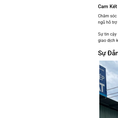
Mật
Thép
Cam Kết
&
Mạ
Ứng
Kẽm
Dụng
Chăm sóc k
Bình
Bạn
ngũ hỗ trợ
Dương:
Cần
Hướng
Biết
Dẫn
Sự tin cậy
10
giao dịch 
Bước
Toàn
Diện
Sự Đẳn