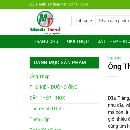
Bỏ
sieuthisatthep.net@gmail.com
qua
nội
Tìm
dung
kiếm:
TRANG CHỦ
GIỚI THIỆU
SẮT THÉP – IN
TIN TỨC
DANH MỤC SẢN PHẨM
Ống Th
Ống Thép
PHỤ KIỆN ĐƯỜNG ỐNG
SẮT THÉP - INOX
Dầu Tiếng,
nhu cầu vậ
Thép Hình U-I-V
mà còn là 
giới thiệu
Thép Hộp
cùng tìm h