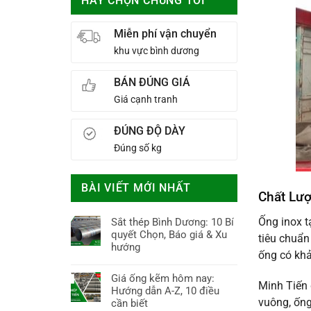
HÃY CHỌN CHÚNG TÔI
Miễn phí vận chuyển
khu vực bình dương
BÁN ĐÚNG GIÁ
Giá cạnh tranh
ĐÚNG ĐỘ DÀY
Đúng số kg
BÀI VIẾT MỚI NHẤT
Chất Lượ
Ống inox t
Sắt thép Bình Dương: 10 Bí
quyết Chọn, Báo giá & Xu
tiêu chuẩn
hướng
ống có khả
Không
có
Giá ống kẽm hôm nay:
Minh Tiến 
bình
Hướng dẫn A-Z, 10 điều
luận
vuông, ống
cần biết