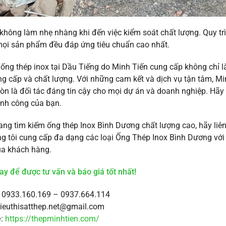
không làm nhẹ nhàng khi đến việc kiểm soát chất lượng. Quy tr
mọi sản phẩm đều đáp ứng tiêu chuẩn cao nhất.
ng thép inox tại Dầu Tiếng do Minh Tiến cung cấp không chỉ 
g cấp và chất lượng. Với những cam kết và dịch vụ tận tâm, Min
n là đối tác đáng tin cậy cho mọi dự án và doanh nghiệp. Hãy
ành công của bạn.
ng tìm kiếm ống thép Inox Bình Dương chất lượng cao, hãy liên
 tôi cung cấp đa dạng các loại Ống Thép Inox Bình Dương với 
ủa khách hàng.
ay để được tư vấn và báo giá tốt nhất!
: 0933.160.169 – 0937.664.114
sieuthisatthep.net@gmail.com
e
:
https://thepminhtien.com/