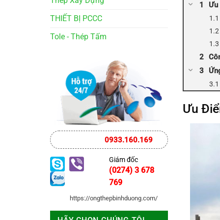
Thép Xây Dựng
Ưu 
THIẾT BỊ PCCC
Tole - Thép Tấm
Côn
Ứng
Ưu Điể
0933.160.169
Giám đốc
(0274) 3 678
769
https://ongthepbinhduong.com/