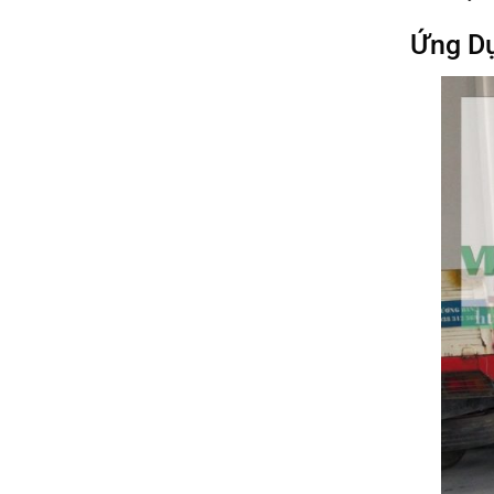
Mật
Thép
&
Mạ
Ứng Dụ
Ứng
Kẽm
Dụng
Bình
Bạn
Dương:
Cần
Hướng
Biết
Dẫn
10
Bước
Toàn
Diện