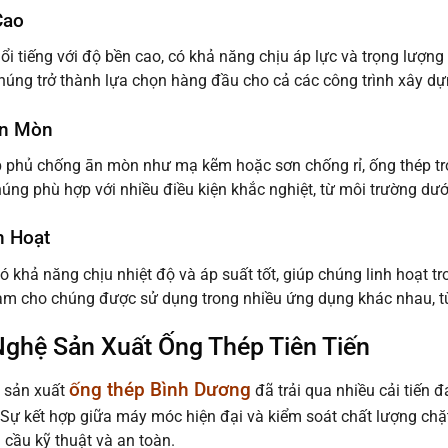
Cao
ổi tiếng với độ bền cao, có khả năng chịu áp lực và trọng lượn
húng trở thành lựa chọn hàng đầu cho cả các công trình xây d
n Mòn
p phủ chống ān mòn như mạ kẽm hoặc sơn chống rỉ, ống thép trở
úng phù hợp với nhiều điều kiện khắc nghiệt, từ môi trường dư
h Hoạt
ó khả năng chịu nhiệt độ và áp suất tốt, giúp chúng linh hoạt tr
àm cho chúng được sử dụng trong nhiều ứng dụng khác nhau, t
ghệ Sản Xuất Ống Thép Tiên Tiến
ống thép Bình Dương
 sản xuất
đã trải qua nhiều cải tiến đ
 Sự kết hợp giữa máy móc hiện đại và kiểm soát chất lượng ch
 cầu kỹ thuật và an toàn.