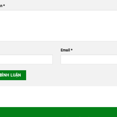
ận
*
Email
*