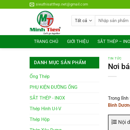
Bỏ
sieuthisatthep.net@gmail.com
qua
nội
Tìm
dung
kiếm:
TRANG CHỦ
GIỚI THIỆU
SẮT THÉP – IN
TIN TỨC
DANH MỤC SẢN PHẨM
Nơi bá
Ống Thép
PHỤ KIỆN ĐƯỜNG ỐNG
SẮT THÉP - INOX
Trong lĩnh
Bình Dươn
Thép Hình U-I-V
Thép Hộp
Nội 