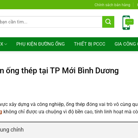
Chính sách bán hàng
OX
PHỤ KIỆN ĐƯỜNG ỐNG
THIẾT BỊ PCCC
GIA CÔNG 
n ống thép tại TP Mới Bình Dương
 vực xây dựng và công nghiệp, ống thép đóng vai trò vô cùng qu
g
không chỉ được ưa chuộng vì độ bền cao, tính linh hoạt mà cò
dung chính