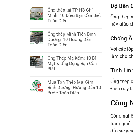
ở
Không
Độ Bền 
Sắt
có
Ống thép tại TP Hồ Chí
thép
bình
Minh: 10 Điều Bạn Cần Biết
Ống thép n
Bình
luận
Toàn Diện
Dương:
này giúp c
ở
10
Không
Giá
Bí
có
Ống thép Minh Tiến Bình
ống
Chống Ă
quyết
bình
Dương: 10 Hướng Dẫn
kẽm
Chọn,
luận
Toàn Diện
hôm
Với các lớ
Báo
ở
nay:
Không
giá
Ống
làm cho ch
Hướng
có
Ống Thép Mạ Kẽm: 10 Bí
&
thép
dẫn
bình
Mật & Ứng Dụng Bạn Cần
Xu
tại
A-
luận
Biết
Tính Lin
hướng
TP
Z,
ở
Hồ
Không
10
Ống
Chí
có
Ống thép c
Mua Tôn Thép Mạ Kẽm
điều
thép
Minh:
bình
Bình Dương: Hướng Dẫn 10
Điều này l
cần
Minh
10
luận
Bước Toàn Diện
biết
Tiến
Điều
ở
Bình
Không
Công N
Bạn
Ống
Dương:
có
Cần
Thép
10
bình
Biết
Mạ
Công nghệ
Hướng
luận
Toàn
Kẽm:
Dẫn
ở
tráng phủ.
Diện
10
Toàn
Mua
Bí
đủ các yêu
Diện
Tôn