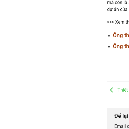
mà còn là 
dự án của 
>>> Xem t
Ống th
Ống th
Thiết
Để lạ
Email 