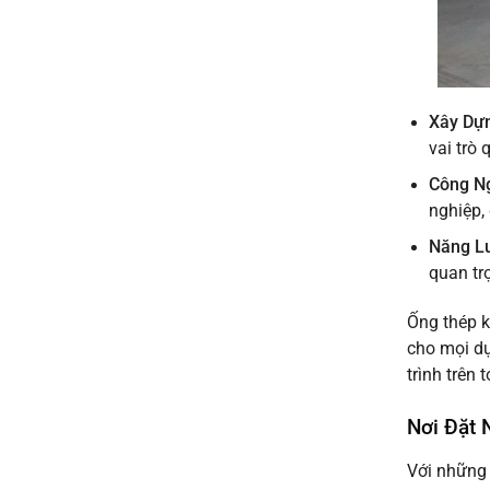
Xây Dự
vai trò
Công N
nghiệp,
Năng L
quan tr
Ống thép k
cho mọi dự
trình trên 
Nơi Đặt 
Với những 