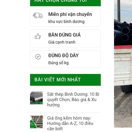
HÃY CHỌN CHÚNG TÔI
Miễn phí vận chuyển
khu vực bình dương
BÁN ĐÚNG GIÁ
Giá cạnh tranh
ĐÚNG ĐỘ DÀY
Đúng số kg
BÀI VIẾT MỚI NHẤT
Sắt thép Bình Dương: 10 Bí
quyết Chọn, Báo giá & Xu
hướng
Không
có
Giá ống kẽm hôm nay:
bình
Hướng dẫn A-Z, 10 điều
luận
cần biết