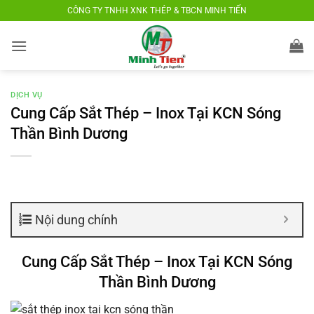
Bỏ
CÔNG TY TNHH XNK THÉP & TBCN MINH TIẾN
qua
nội
dung
DỊCH VỤ
Cung Cấp Sắt Thép – Inox Tại KCN Sóng
Thần Bình Dương
Nội dung chính
Cung Cấp Sắt Thép – Inox Tại KCN Sóng
Thần Bình Dương