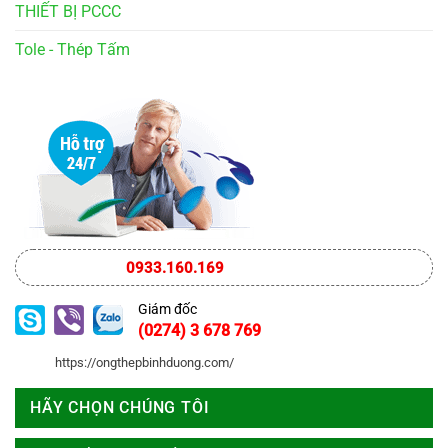
THIẾT BỊ PCCC
Tole - Thép Tấm
0933.160.169
Giám đốc
(0274) 3 678 769
https://ongthepbinhduong.com/
HÃY CHỌN CHÚNG TÔI