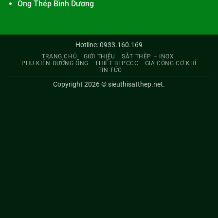
Ống Thép Bình Dương
Hotline: 0933.160.169
TRANG CHỦ
GIỚI THIỆU
SẮT THÉP – INOX
PHỤ KIỆN ĐƯỜNG ỐNG
THIẾT BỊ PCCC
GIA CÔNG CƠ KHÍ
TIN TỨC
Copyright 2026 ©
sieuthisatthep.net
.