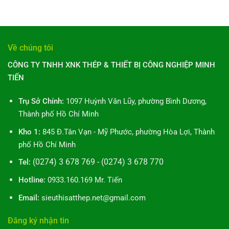
Ống
cần
Bình
bình
Điều
Thép
biết
Dương:
luận
Bạn
Mạ
10
ở
Cần
Kẽm:
Hướng
Mua
Biết
10
Dẫn
Tôn
Toàn
Về chúng tôi
Bí
Toàn
Thép
Diện
Mật
Diện
Mạ
CÔNG TY TNHH XNK THÉP & THIẾT BỊ CÔNG NGHIỆP MINH
&
Kẽm
Ứng
TIẾN
Bình
Dụng
Dương:
Bạn
Hướng
Trụ Sở Chính:
1097 Huỳnh Văn Lũy, phường Bình Dương,
Cần
Dẫn
Biết
Thành phố Hồ Chí Minh
10
Bước
Kho 1:
845 Đ.Tân Vạn - Mỹ Phước, phường Hòa Lợi, Thành
Toàn
phố Hồ Chí Minh
Diện
(0274) 3 678 769 - (0274) 3 678 770
Tel:
Hotline:
0933.160.169 Mr. Tiến
Email:
sieuthisatthep.net@gmail.com
Đăng ký nhận tin