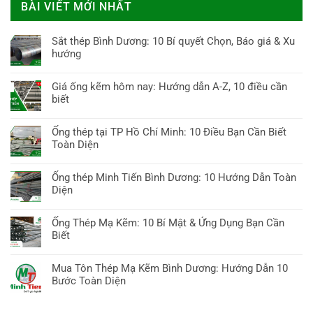
BÀI VIẾT MỚI NHẤT
Sắt thép Bình Dương: 10 Bí quyết Chọn, Báo giá & Xu
hướng
Không
có
Giá ống kẽm hôm nay: Hướng dẫn A-Z, 10 điều cần
bình
biết
luận
Không
ở
có
Ống thép tại TP Hồ Chí Minh: 10 Điều Bạn Cần Biết
Sắt
bình
Toàn Diện
thép
luận
Bình
Không
ở
Dương:
có
Ống thép Minh Tiến Bình Dương: 10 Hướng Dẫn Toàn
Giá
10
bình
Diện
ống
Bí
luận
kẽm
Không
quyết
ở
hôm
có
Chọn,
Ống Thép Mạ Kẽm: 10 Bí Mật & Ứng Dụng Bạn Cần
Ống
nay:
bình
Báo
Biết
thép
Hướng
luận
giá
tại
Không
dẫn
ở
&
TP
có
A-
Mua Tôn Thép Mạ Kẽm Bình Dương: Hướng Dẫn 10
Ống
Xu
Hồ
bình
Z,
Bước Toàn Diện
thép
hướng
Chí
luận
10
Minh
Không
Minh:
ở
điều
Tiến
có
10