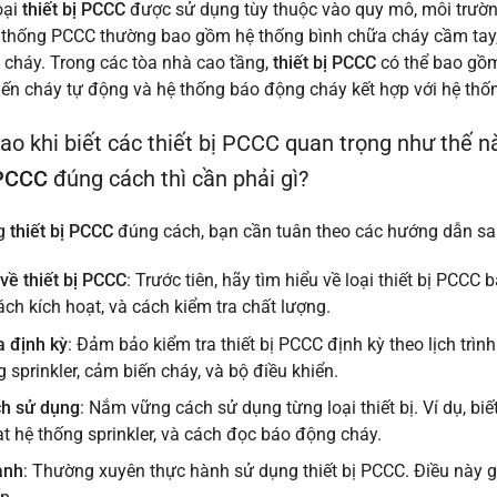
oại
thiết bị PCCC
được sử dụng tùy thuộc vào quy mô, môi trường 
 thống PCCC thường bao gồm hệ thống bình chữa cháy cầm tay,
cháy. Trong các tòa nhà cao tầng,
thiết bị PCCC
có thể bao gồm 
ến cháy tự động và hệ thống báo động cháy kết hợp với hệ thố
sao khi biết các thiết bị PCCC quan trọng như thế n
 PCCC
đúng cách thì cần phải gì?
ng
thiết bị PCCC
đúng cách, bạn cần tuân theo các hướng dẫn sa
 về thiết bị PCCC
: Trước tiên, hãy tìm hiểu về loại thiết bị PC
ách kích hoạt, và cách kiểm tra chất lượng.
a định kỳ
: Đảm bảo kiểm tra thiết bị PCCC định kỳ theo lịch trìn
 sprinkler, cảm biến cháy, và bộ điều khiển.
ch sử dụng
: Nắm vững cách sử dụng từng loại thiết bị. Ví dụ, b
ạt hệ thống sprinkler, và cách đọc báo động cháy.
ành
: Thường xuyên thực hành sử dụng thiết bị PCCC. Điều này g