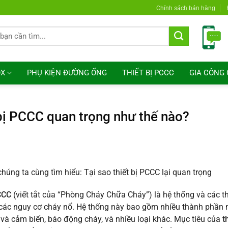
Chính sách bán hàng
OX
PHỤ KIỆN ĐƯỜNG ỐNG
THIẾT BỊ PCCC
GIA CÔNG 
bị PCCC quan trọng như thế nào?
chúng ta cùng tìm hiểu: Tại sao thiết bị PCCC lại quan trọng
CCC
(viết tắt của “Phòng Cháy Chữa Cháy”) là hệ thống và các t
các nguy cơ cháy nổ. Hệ thống này bao gồm nhiều thành phần 
 và cảm biến, báo động cháy, và nhiều loại khác. Mục tiêu của
t