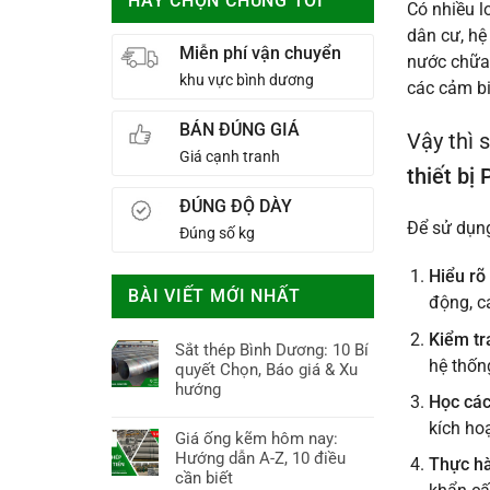
HÃY CHỌN CHÚNG TÔI
Có nhiều l
dân cư, hệ
Miễn phí vận chuyển
nước chữa 
khu vực bình dương
các cảm bi
BÁN ĐÚNG GIÁ
Vậy thì 
Giá cạnh tranh
thiết bị
ĐÚNG ĐỘ DÀY
Để sử dụ
Đúng số kg
Hiểu rõ
BÀI VIẾT MỚI NHẤT
động, c
Kiểm tr
Sắt thép Bình Dương: 10 Bí
hệ thống
quyết Chọn, Báo giá & Xu
hướng
Học cá
Không
kích ho
có
Giá ống kẽm hôm nay:
bình
Hướng dẫn A-Z, 10 điều
Thực h
luận
cần biết