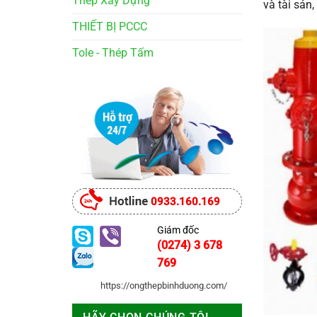
Thép Xây Dựng
và tài sản,
THIẾT BỊ PCCC
Tole - Thép Tấm
0933.160.169
Giám đốc
(0274) 3 678
769
https://ongthepbinhduong.com/