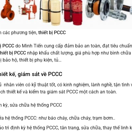
h các phương tiện,
thiết bị PCCC
bị PCCC
do Minh Tiến cung cấp đảm bảo an toàn, đạt tiêu chuẩn
thiết bị PCCC
nhập khẩu chất lượng, giá phù hợp như bình chữa ch
bị bảo hộ, thiết bị phụ kiện, tủ…
hiết kế, giám sát về PCCC
ũ nhân viên có kỹ thuật tốt, có kinh nghiệm, lành nghề, tận tình
ch thiết kế và kiểm tra giám sát PCCC một cách an toàn.
nh kỳ, sửa chữa hệ thống PCCC
a hệ thống PCCC: như báo cháy, chữa cháy, trạm bơm..
o trì định kỳ hệ thống PCCC, tân trang, sửa chữa, thay thế linh 