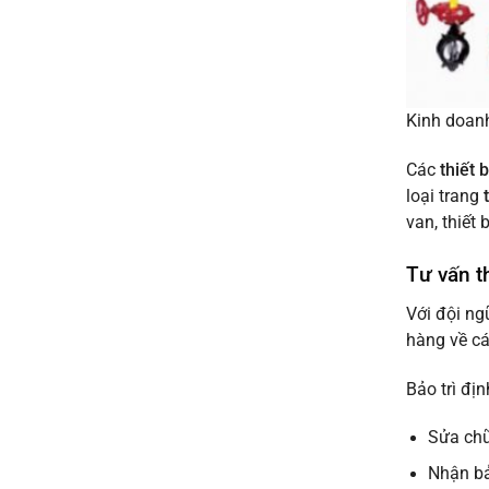
Kinh doan
Các
thiết 
loại trang
van, thiết 
Tư vấn t
Với đội ng
hàng về cá
Bảo trì đị
Sửa chữ
Nhận bả