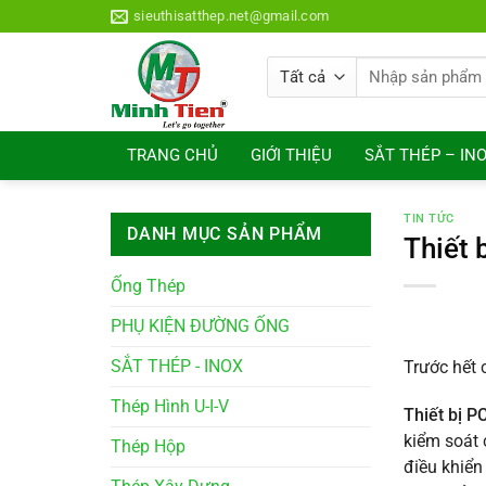
Bỏ
sieuthisatthep.net@gmail.com
qua
nội
Tìm
dung
kiếm:
TRANG CHỦ
GIỚI THIỆU
SẮT THÉP – IN
TIN TỨC
DANH MỤC SẢN PHẨM
Thiết 
Ống Thép
PHỤ KIỆN ĐƯỜNG ỐNG
SẮT THÉP - INOX
Trước hết 
Thép Hình U-I-V
Thiết bị P
kiểm soát 
Thép Hộp
điều khiển