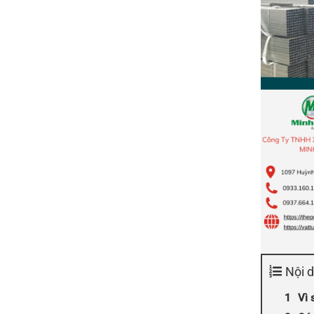
Mật
Thép
&
Mạ
Ứng
Kẽm
Dụng
Bình
Bạn
Dương:
Cần
Hướng
Biết
Dẫn
10
Bước
Toàn
Diện
Nội 
Vì 