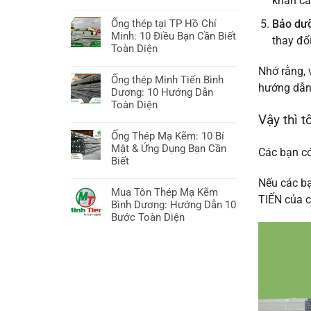
khẩn cấ
ở
Không
Sắt
có
Ống thép tại TP Hồ Chí
Bảo dư
thép
bình
Minh: 10 Điều Bạn Cần Biết
Bình
thay đổ
luận
Toàn Diện
Dương:
ở
10
Không
Nhớ rằng, 
Giá
Bí
có
Ống thép Minh Tiến Bình
ống
hướng dẫn
quyết
bình
Dương: 10 Hướng Dẫn
kẽm
Chọn,
luận
Toàn Diện
hôm
Báo
ở
Vậy thì 
nay:
Không
giá
Ống
Hướng
có
Ống Thép Mạ Kẽm: 10 Bí
&
thép
dẫn
bình
Mật & Ứng Dụng Bạn Cần
Các bạn có
Xu
tại
A-
luận
Biết
hướng
TP
Z,
ở
Hồ
Không
Nếu các b
10
Ống
Chí
có
Mua Tôn Thép Mạ Kẽm
điều
thép
TIẾN của c
Minh:
bình
Bình Dương: Hướng Dẫn 10
cần
Minh
10
luận
Bước Toàn Diện
biết
Tiến
Điều
ở
Bình
Không
Bạn
Ống
Dương:
có
Cần
Thép
10
bình
Biết
Mạ
Hướng
luận
Toàn
Kẽm:
Dẫn
ở
Diện
10
Toàn
Mua
Bí
Diện
Tôn