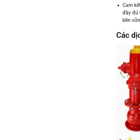
Cam kết
đầy đủ 
bền vữn
Các dị