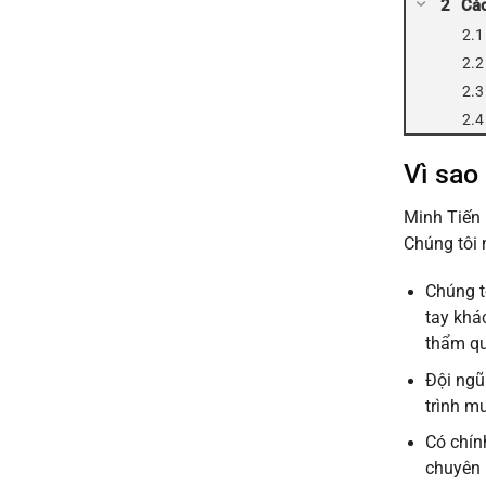
Các
Vì sao
Minh Tiến 
Chúng tôi 
Chúng t
tay khá
thẩm q
Đội ngũ
trình m
Có chín
chuyên 