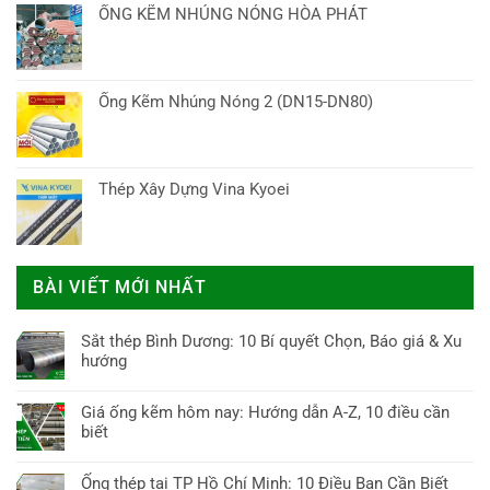
ỐNG KẼM NHÚNG NÓNG HÒA PHÁT
Ống Kẽm Nhúng Nóng 2 (DN15-DN80)
Thép Xây Dựng Vina Kyoei
BÀI VIẾT MỚI NHẤT
Sắt thép Bình Dương: 10 Bí quyết Chọn, Báo giá & Xu
hướng
Không
có
Giá ống kẽm hôm nay: Hướng dẫn A-Z, 10 điều cần
bình
biết
luận
Không
ở
có
Ống thép tại TP Hồ Chí Minh: 10 Điều Bạn Cần Biết
Sắt