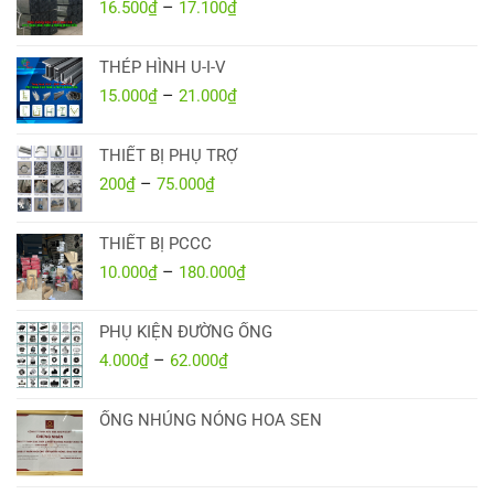
–
Khoảng
16.500
₫
17.100
₫
đến
giá:
18.500₫
từ
THÉP HÌNH U-I-V
16.500₫
–
Khoảng
15.000
₫
21.000
₫
đến
giá:
17.100₫
từ
THIẾT BỊ PHỤ TRỢ
15.000₫
–
Khoảng
200
₫
75.000
₫
đến
giá:
21.000₫
từ
THIẾT BỊ PCCC
200₫
–
Khoảng
10.000
₫
180.000
₫
đến
giá:
75.000₫
từ
PHỤ KIỆN ĐƯỜNG ỐNG
10.000₫
–
Khoảng
4.000
₫
62.000
₫
đến
giá:
180.000₫
từ
ỐNG NHÚNG NÓNG HOA SEN
4.000₫
đến
62.000₫