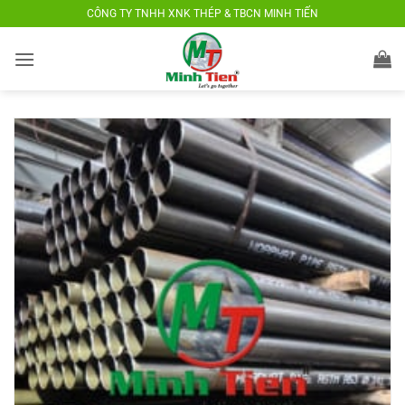
Bỏ
CÔNG TY TNHH XNK THÉP & TBCN MINH TIẾN
qua
nội
dung