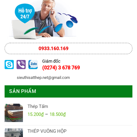
0933.160.169
Giám đốc
(0274) 3 678 769
sieuthisatthep.net@gmail.com
SẢN PHẨM
Thép Tấm
–
Khoảng
15.200
₫
18.500
₫
giá:
từ
THÉP VUÔNG HỘP
15.200₫