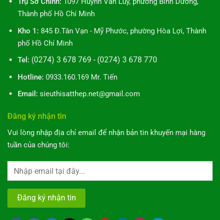
Trụ Sở Chính:
1097 Huỳnh Văn Lũy, phường Bình Dương,
Cần
Dẫn
Biết
Thành phố Hồ Chí Minh
10
Bước
Kho 1:
845 Đ.Tân Vạn - Mỹ Phước, phường Hòa Lợi, Thành
Toàn
phố Hồ Chí Minh
Diện
(0274) 3 678 769 - (0274) 3 678 770
Tel:
Hotline:
0933.160.169 Mr. Tiến
Email:
sieuthisatthep.net@gmail.com
Đăng ký nhận tin
Vui lòng nhập địa chỉ email để nhận bản tin khuyến mại hàng
tuần của chúng tôi: