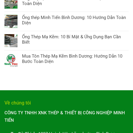
bình
Toàn Diện
thép
luận
Bình
Không
ở
Dương:
có
Ống thép Minh Tiến Bình Dương: 10 Hướng Dẫn Toàn
Giá
10
bình
Diện
ống
Bí
luận
kẽm
Không
quyết
ở
hôm
có
Chọn,
Ống Thép Mạ Kẽm: 10 Bí Mật & Ứng Dụng Bạn Cần
Ống
nay:
bình
Báo
Biết
thép
Hướng
luận
giá
tại
Không
dẫn
ở
&
TP
có
A-
Mua Tôn Thép Mạ Kẽm Bình Dương: Hướng Dẫn 10
Ống
Xu
Hồ
bình
Z,
Bước Toàn Diện
thép
hướng
Chí
luận
10
Minh
Không
Minh:
ở
điều
Tiến
có
10
Ống
cần
Bình
bình
Điều
Thép
biết
Dương:
luận
Bạn
Mạ
10
ở
Cần
Kẽm:
Hướng
Mua
Biết
10
Dẫn
Tôn
Toàn
Về chúng tôi
Bí
Toàn
Thép
Diện
Mật
Diện
Mạ
CÔNG TY TNHH XNK THÉP & THIẾT BỊ CÔNG NGHIỆP MINH
&
Kẽm
Ứng
TIẾN
Bình
Dụng
Dương:
Bạn
Hướng