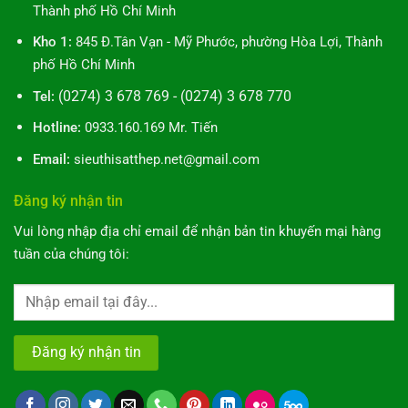
Dẫn
Biết
Thành phố Hồ Chí Minh
10
Bước
Kho 1:
845 Đ.Tân Vạn - Mỹ Phước, phường Hòa Lợi, Thành
Toàn
phố Hồ Chí Minh
Diện
(0274) 3 678 769 - (0274) 3 678 770
Tel:
Hotline:
0933.160.169 Mr. Tiến
Email:
sieuthisatthep.net@gmail.com
Đăng ký nhận tin
Vui lòng nhập địa chỉ email để nhận bản tin khuyến mại hàng
tuần của chúng tôi: