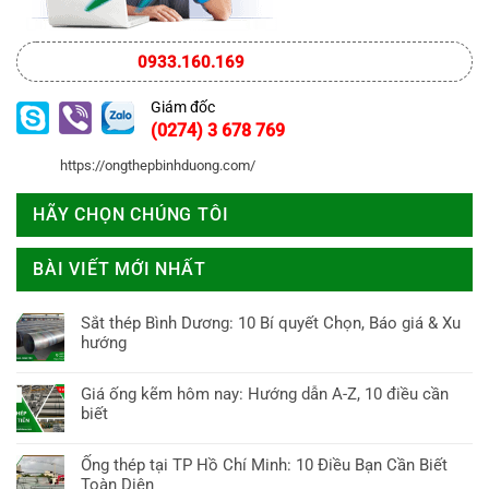
0933.160.169
Giám đốc
(0274) 3 678 769
https://ongthepbinhduong.com/
HÃY CHỌN CHÚNG TÔI
BÀI VIẾT MỚI NHẤT
Sắt thép Bình Dương: 10 Bí quyết Chọn, Báo giá & Xu
hướng
Không
có
Giá ống kẽm hôm nay: Hướng dẫn A-Z, 10 điều cần
bình
biết
luận
Không
ở
có
Ống thép tại TP Hồ Chí Minh: 10 Điều Bạn Cần Biết
Sắt
bình
Toàn Diện
thép