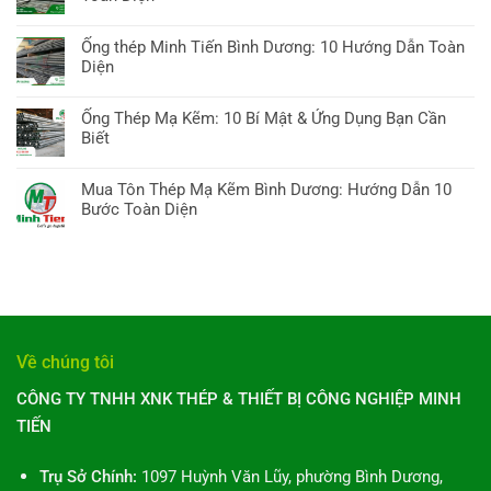
luận
Bình
Không
ở
Dương:
có
Ống thép Minh Tiến Bình Dương: 10 Hướng Dẫn Toàn
Giá
10
bình
Diện
ống
Bí
luận
kẽm
Không
quyết
ở
hôm
có
Chọn,
Ống Thép Mạ Kẽm: 10 Bí Mật & Ứng Dụng Bạn Cần
Ống
nay:
bình
Báo
Biết
thép
Hướng
luận
giá
tại
Không
dẫn
ở
&
TP
có
A-
Mua Tôn Thép Mạ Kẽm Bình Dương: Hướng Dẫn 10
Ống
Xu
Hồ
bình
Z,
Bước Toàn Diện
thép
hướng
Chí
luận
10
Minh
Không
Minh:
ở
điều
Tiến
có
10
Ống
cần
Bình
bình
Điều
Thép
biết
Dương:
luận
Bạn
Mạ
10
ở
Cần
Kẽm:
Hướng
Mua
Biết
10
Dẫn
Tôn
Toàn
Về chúng tôi
Bí
Toàn
Thép
Diện
Mật
Diện
Mạ
CÔNG TY TNHH XNK THÉP & THIẾT BỊ CÔNG NGHIỆP MINH
&
Kẽm
Ứng
TIẾN
Bình
Dụng
Dương:
Bạn
Hướng
Trụ Sở Chính:
1097 Huỳnh Văn Lũy, phường Bình Dương,
Cần